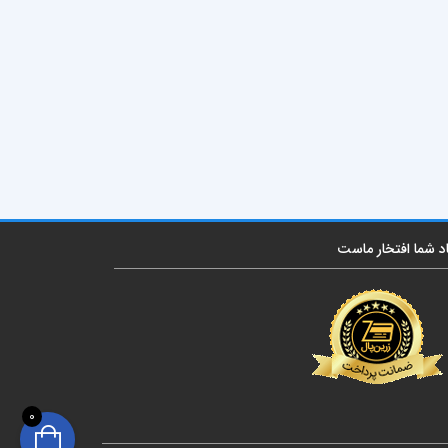
اد شما افتخار ماست
0