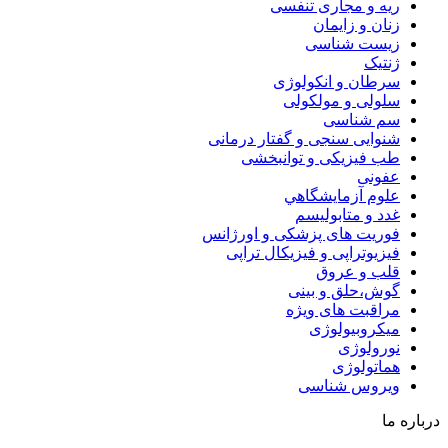
ریه و مجاری تنفسی
زنان و زایمان
زیست شناسی
ژنتیک
سرطان و انکولوژی
سلولی و مولکولی
سم شناسی
شنوایی سنجی و گفتار درمانی
طب فیزیکی و توانبخشی
عفونی
علوم آزمايشگاهي
غدد و متابولیسم
فوریت های پزشکی و اورژانس
فیزیوتراپی و فیزیکال تراپی
قلب و عروق
گوش،حلق و بینی
مراقبت های ویژه
میکروبیولوژی
نورولوژی
هماتولوژی
ویروس شناسی
درباره ما