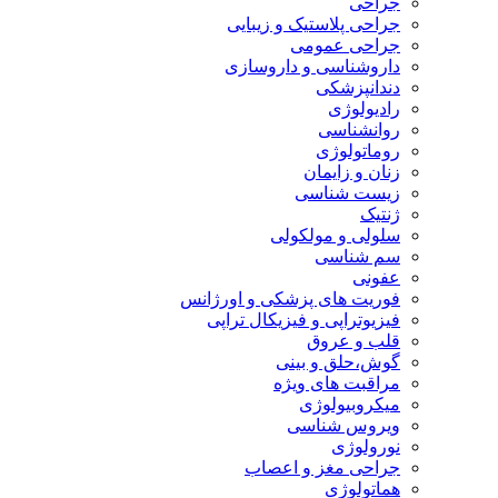
جراحی
جراحی پلاستیک و زیبایی
جراحی عمومی
داروشناسی و داروسازی
دندانپزشکی
رادیولوژی
روانشناسی
روماتولوژی
زنان و زایمان
زیست شناسی
ژنتیک
سلولی و مولکولی
سم شناسی
عفونی
فوریت های پزشکی و اورژانس
فیزیوتراپی و فیزیکال تراپی
قلب و عروق
گوش،حلق و بینی
مراقبت های ویژه
میکروبیولوژی
ویروس شناسی
نورولوژی
جراحی مغز و اعصاب
هماتولوژی