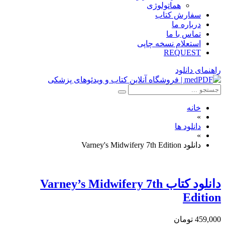
هماتولوژی
سفارش کتاب
درباره ما
تماس با ما
استعلام نسخه چاپی
REQUEST
راهنمای دانلود
خانه
»
دانلود ها
»
دانلود Varney's Midwifery 7th Edition
دانلود کتاب Varney’s Midwifery 7th
Edition
459,000 تومان