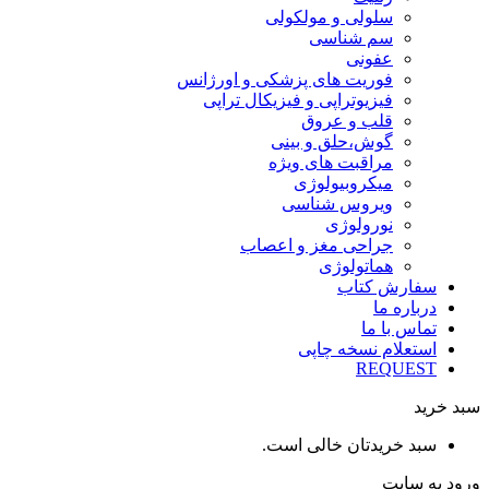
سلولی و مولکولی
سم شناسی
عفونی
فوریت های پزشکی و اورژانس
فیزیوتراپی و فیزیکال تراپی
قلب و عروق
گوش،حلق و بینی
مراقبت های ویژه
میکروبیولوژی
ویروس شناسی
نورولوژی
جراحی مغز و اعصاب
هماتولوژی
سفارش کتاب
درباره ما
تماس با ما
استعلام نسخه چاپی
REQUEST
سبد خرید
سبد خریدتان خالی است.
ورود به سایت