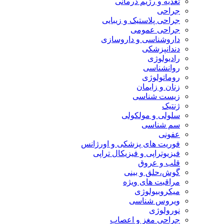
تغذیه و رژیم درمانی
جراحی
جراحی پلاستیک و زیبایی
جراحی عمومی
داروشناسی و داروسازی
دندانپزشکی
رادیولوژی
روانشناسی
روماتولوژی
زنان و زایمان
زیست شناسی
ژنتیک
سلولی و مولکولی
سم شناسی
عفونی
فوریت های پزشکی و اورژانس
فیزیوتراپی و فیزیکال تراپی
قلب و عروق
گوش،حلق و بینی
مراقبت های ویژه
میکروبیولوژی
ویروس شناسی
نورولوژی
جراحی مغز و اعصاب