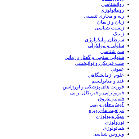
روانشناسی
روماتولوژی
ریه و مجاری تنفسی
زنان و زایمان
زیست شناسی
ژنتیک
سرطان و انکولوژی
سلولی و مولکولی
سم شناسی
شنوایی سنجی و گفتار درمانی
طب فیزیکی و توانبخشی
عفونی
علوم آزمايشگاهي
غدد و متابولیسم
فوریت های پزشکی و اورژانس
فیزیوتراپی و فیزیکال تراپی
قلب و عروق
گوش،حلق و بینی
مراقبت های ویژه
میکروبیولوژی
نورولوژی
هماتولوژی
ویروس شناسی