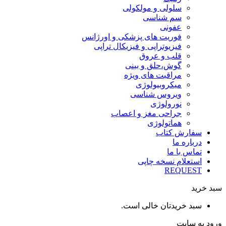
سلولی و مولکولی
سم شناسی
عفونی
فوریت های پزشکی و اورژانس
فیزیوتراپی و فیزیکال تراپی
قلب و عروق
گوش،حلق و بینی
مراقبت های ویژه
میکروبیولوژی
ویروس شناسی
نورولوژی
جراحی مغز و اعصاب
هماتولوژی
سفارش کتاب
درباره ما
تماس با ما
استعلام نسخه چاپی
REQUEST
سبد خرید
سبد خریدتان خالی است.
ورود به سایت