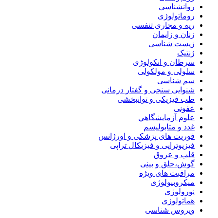
روانشناسی
روماتولوژی
ریه و مجاری تنفسی
زنان و زایمان
زیست شناسی
ژنتیک
سرطان و انکولوژی
سلولی و مولکولی
سم شناسی
شنوایی سنجی و گفتار درمانی
طب فیزیکی و توانبخشی
عفونی
علوم آزمايشگاهي
غدد و متابولیسم
فوریت های پزشکی و اورژانس
فیزیوتراپی و فیزیکال تراپی
قلب و عروق
گوش،حلق و بینی
مراقبت های ویژه
میکروبیولوژی
نورولوژی
هماتولوژی
ویروس شناسی