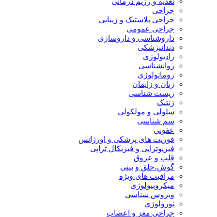
تغذیه و رژیم درمانی
جراحی
جراحی پلاستیک و زیبایی
جراحی عمومی
داروشناسی و داروسازی
دندانپزشکی
رادیولوژی
روانشناسی
روماتولوژی
زنان و زایمان
زیست شناسی
ژنتیک
سلولی و مولکولی
سم شناسی
عفونی
فوریت های پزشکی و اورژانس
فیزیوتراپی و فیزیکال تراپی
قلب و عروق
گوش،حلق و بینی
مراقبت های ویژه
میکروبیولوژی
ویروس شناسی
نورولوژی
جراحی مغز و اعصاب