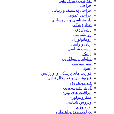
تغذیه و رژیم درمانی
جراحی
جراحی پلاستیک و زیبایی
جراحی عمومی
داروشناسی و داروسازی
دندانپزشکی
رادیولوژی
روانشناسی
روماتولوژی
زنان و زایمان
زیست شناسی
ژنتیک
سلولی و مولکولی
سم شناسی
عفونی
فوریت های پزشکی و اورژانس
فیزیوتراپی و فیزیکال تراپی
قلب و عروق
گوش،حلق و بینی
مراقبت های ویژه
میکروبیولوژی
ویروس شناسی
نورولوژی
جراحی مغز و اعصاب