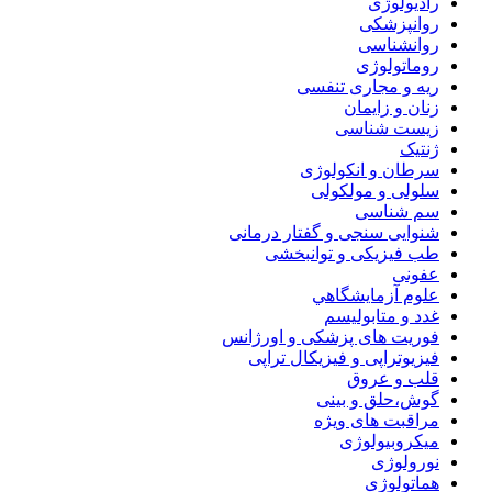
رادیولوژی
روانپزشکی
روانشناسی
روماتولوژی
ریه و مجاری تنفسی
زنان و زایمان
زیست شناسی
ژنتیک
سرطان و انکولوژی
سلولی و مولکولی
سم شناسی
شنوایی سنجی و گفتار درمانی
طب فیزیکی و توانبخشی
عفونی
علوم آزمايشگاهي
غدد و متابولیسم
فوریت های پزشکی و اورژانس
فیزیوتراپی و فیزیکال تراپی
قلب و عروق
گوش،حلق و بینی
مراقبت های ویژه
میکروبیولوژی
نورولوژی
هماتولوژی