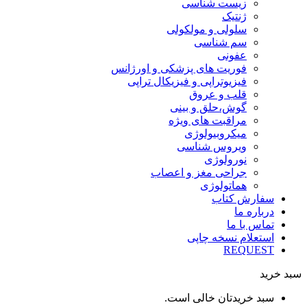
زیست شناسی
ژنتیک
سلولی و مولکولی
سم شناسی
عفونی
فوریت های پزشکی و اورژانس
فیزیوتراپی و فیزیکال تراپی
قلب و عروق
گوش،حلق و بینی
مراقبت های ویژه
میکروبیولوژی
ویروس شناسی
نورولوژی
جراحی مغز و اعصاب
هماتولوژی
سفارش کتاب
درباره ما
تماس با ما
استعلام نسخه چاپی
REQUEST
سبد خرید
سبد خریدتان خالی است.