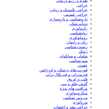
تغذیه و رژیم درمانی
جراحی
جراحی پلاستیک و زیبایی
جراحی عمومی
داروشناسی و داروسازی
دندانپزشکی
رادیولوژی
روانشناسی
روماتولوژی
زنان و زایمان
زیست شناسی
ژنتیک
سلولی و مولکولی
سم شناسی
عفونی
فوریت های پزشکی و اورژانس
فیزیوتراپی و فیزیکال تراپی
قلب و عروق
گوش،حلق و بینی
مراقبت های ویژه
میکروبیولوژی
ویروس شناسی
نورولوژی
جراحی مغز و اعصاب