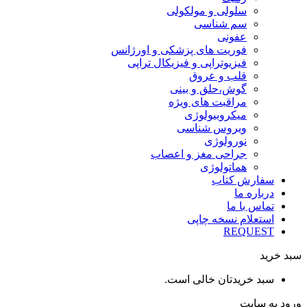
سلولی و مولکولی
سم شناسی
عفونی
فوریت های پزشکی و اورژانس
فیزیوتراپی و فیزیکال تراپی
قلب و عروق
گوش،حلق و بینی
مراقبت های ویژه
میکروبیولوژی
ویروس شناسی
نورولوژی
جراحی مغز و اعصاب
هماتولوژی
سفارش کتاب
درباره ما
تماس با ما
استعلام نسخه چاپی
REQUEST
سبد خرید
سبد خریدتان خالی است.
ورود به سایت