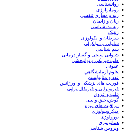
روانشناسی
روماتولوژی
ریه و مجاری تنفسی
زنان و زایمان
زیست شناسی
ژنتیک
سرطان و انکولوژی
سلولی و مولکولی
سم شناسی
شنوایی سنجی و گفتار درمانی
طب فیزیکی و توانبخشی
عفونی
علوم آزمايشگاهي
غدد و متابولیسم
فوریت های پزشکی و اورژانس
فیزیوتراپی و فیزیکال تراپی
قلب و عروق
گوش،حلق و بینی
مراقبت های ویژه
میکروبیولوژی
نورولوژی
هماتولوژی
ویروس شناسی