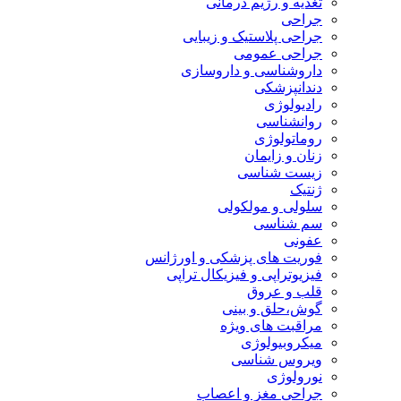
تغذیه و رژیم درمانی
جراحی
جراحی پلاستیک و زیبایی
جراحی عمومی
داروشناسی و داروسازی
دندانپزشکی
رادیولوژی
روانشناسی
روماتولوژی
زنان و زایمان
زیست شناسی
ژنتیک
سلولی و مولکولی
سم شناسی
عفونی
فوریت های پزشکی و اورژانس
فیزیوتراپی و فیزیکال تراپی
قلب و عروق
گوش،حلق و بینی
مراقبت های ویژه
میکروبیولوژی
ویروس شناسی
نورولوژی
جراحی مغز و اعصاب