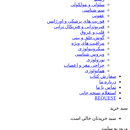
سلولی و مولکولی
سم شناسی
عفونی
فوریت های پزشکی و اورژانس
فیزیوتراپی و فیزیکال تراپی
قلب و عروق
گوش،حلق و بینی
مراقبت های ویژه
میکروبیولوژی
ویروس شناسی
نورولوژی
جراحی مغز و اعصاب
هماتولوژی
سفارش کتاب
درباره ما
تماس با ما
استعلام نسخه چاپی
REQUEST
سبد خرید
سبد خریدتان خالی است.
ورود به سایت