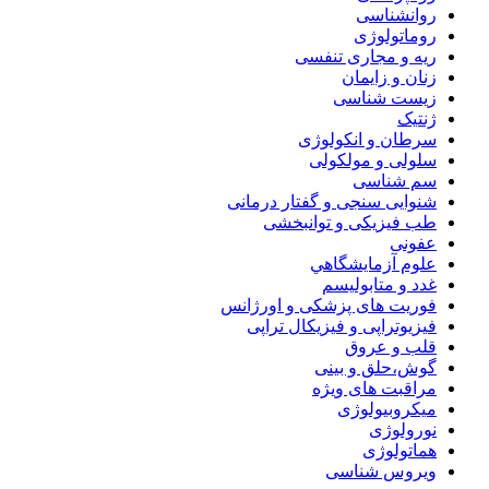
روانشناسی
روماتولوژی
ریه و مجاری تنفسی
زنان و زایمان
زیست شناسی
ژنتیک
سرطان و انکولوژی
سلولی و مولکولی
سم شناسی
شنوایی سنجی و گفتار درمانی
طب فیزیکی و توانبخشی
عفونی
علوم آزمايشگاهي
غدد و متابولیسم
فوریت های پزشکی و اورژانس
فیزیوتراپی و فیزیکال تراپی
قلب و عروق
گوش،حلق و بینی
مراقبت های ویژه
میکروبیولوژی
نورولوژی
هماتولوژی
ویروس شناسی