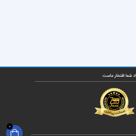
اد شما افتخار ماست
0