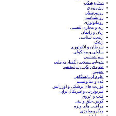
دندانپزشکی
رادیولوژی
روانپزشکی
روانشناسی
روماتولوژی
ریه و مجاری تنفسی
زنان و زایمان
زیست شناسی
ژنتیک
سرطان و انکولوژی
سلولی و مولکولی
سم شناسی
شنوایی سنجی و گفتار درمانی
طب فیزیکی و توانبخشی
عفونی
علوم آزمايشگاهي
غدد و متابولیسم
فوریت های پزشکی و اورژانس
فیزیوتراپی و فیزیکال تراپی
قلب و عروق
گوش،حلق و بینی
مراقبت های ویژه
میکروبیولوژی
نورولوژی