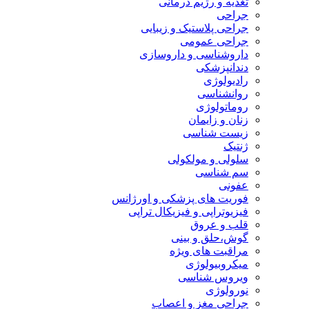
تغذیه و رژیم درمانی
جراحی
جراحی پلاستیک و زیبایی
جراحی عمومی
داروشناسی و داروسازی
دندانپزشکی
رادیولوژی
روانشناسی
روماتولوژی
زنان و زایمان
زیست شناسی
ژنتیک
سلولی و مولکولی
سم شناسی
عفونی
فوریت های پزشکی و اورژانس
فیزیوتراپی و فیزیکال تراپی
قلب و عروق
گوش،حلق و بینی
مراقبت های ویژه
میکروبیولوژی
ویروس شناسی
نورولوژی
جراحی مغز و اعصاب