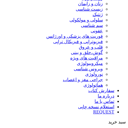
زنان و زایمان
زیست شناسی
ژنتیک
سلولی و مولکولی
سم شناسی
عفونی
فوریت های پزشکی و اورژانس
فیزیوتراپی و فیزیکال تراپی
قلب و عروق
گوش،حلق و بینی
مراقبت های ویژه
میکروبیولوژی
ویروس شناسی
نورولوژی
جراحی مغز و اعصاب
هماتولوژی
سفارش کتاب
درباره ما
تماس با ما
استعلام نسخه چاپی
REQUEST
سبد خرید