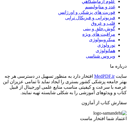
علوم آزمايشگاهي
غدد و متابولیسم
فوریت های پزشکی و اورژانس
فیزیوتراپی و فیزیکال تراپی
قلب و عروق
گوش،حلق و بینی
مراقبت های ویژه
میکروبیولوژی
نورولوژی
هماتولوژی
ویروس شناسی
درباره ما
سایت
MedPDF.ir
افتخار دارد به منظور تسهیل در دسترسی هر چه
بهتر جامعه پزشکی کشور بستری را ایجاد نماید تا تمامی عزیزان این
عرصه با سرعت و کیفیتی مناسب منایع علمی اورجینال از قبیل
کتاب و ویدئوهای آموزشی را به شکلی شایسته تهیه نمایند.
سفارش کتاب از آمازون
اعتماد شما افتخار ماست