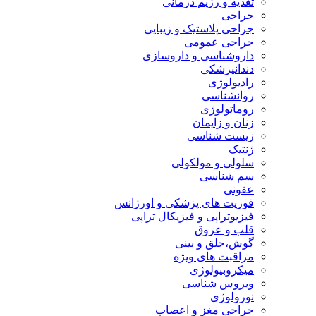
تغذیه و رژیم درمانی
جراحی
جراحی پلاستیک و زیبایی
جراحی عمومی
داروشناسی و داروسازی
دندانپزشکی
رادیولوژی
روانشناسی
روماتولوژی
زنان و زایمان
زیست شناسی
ژنتیک
سلولی و مولکولی
سم شناسی
عفونی
فوریت های پزشکی و اورژانس
فیزیوتراپی و فیزیکال تراپی
قلب و عروق
گوش،حلق و بینی
مراقبت های ویژه
میکروبیولوژی
ویروس شناسی
نورولوژی
جراحی مغز و اعصاب