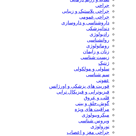
جراحی
جراحی پلاستیک و زیبایی
جراحی عمومی
داروشناسی و داروسازی
دندانپزشکی
رادیولوژی
روانشناسی
روماتولوژی
زنان و زایمان
زیست شناسی
ژنتیک
سلولی و مولکولی
سم شناسی
عفونی
فوریت های پزشکی و اورژانس
فیزیوتراپی و فیزیکال تراپی
قلب و عروق
گوش،حلق و بینی
مراقبت های ویژه
میکروبیولوژی
ویروس شناسی
نورولوژی
جراحی مغز و اعصاب