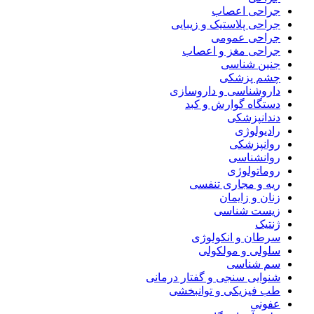
جراحی اعصاب
جراحی پلاستیک و زیبایی
جراحی عمومی
جراحی مغز و اعصاب
جنین شناسی
چشم پزشکی
داروشناسی و داروسازی
دستگاه گوارش و کبد
دندانپزشکی
رادیولوژی
روانپزشکی
روانشناسی
روماتولوژی
ریه و مجاری تنفسی
زنان و زایمان
زیست شناسی
ژنتیک
سرطان و انکولوژی
سلولی و مولکولی
سم شناسی
شنوایی سنجی و گفتار درمانی
طب فیزیکی و توانبخشی
عفونی