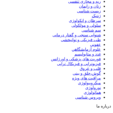
ریه و مجاری تنفسی
زنان و زایمان
زیست شناسی
ژنتیک
سرطان و انکولوژی
سلولی و مولکولی
سم شناسی
شنوایی سنجی و گفتار درمانی
طب فیزیکی و توانبخشی
عفونی
علوم آزمايشگاهي
غدد و متابولیسم
فوریت های پزشکی و اورژانس
فیزیوتراپی و فیزیکال تراپی
قلب و عروق
گوش،حلق و بینی
مراقبت های ویژه
میکروبیولوژی
نورولوژی
هماتولوژی
ویروس شناسی
درباره ما