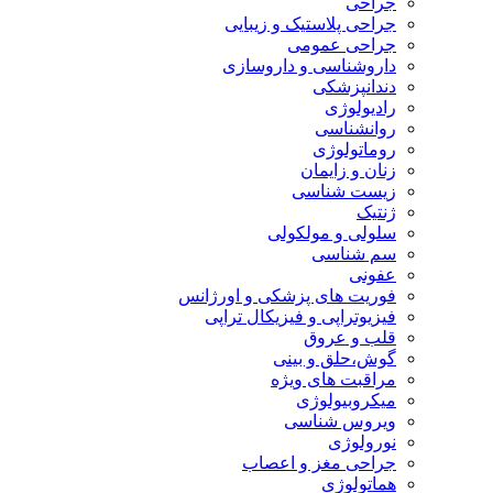
جراحی
جراحی پلاستیک و زیبایی
جراحی عمومی
داروشناسی و داروسازی
دندانپزشکی
رادیولوژی
روانشناسی
روماتولوژی
زنان و زایمان
زیست شناسی
ژنتیک
سلولی و مولکولی
سم شناسی
عفونی
فوریت های پزشکی و اورژانس
فیزیوتراپی و فیزیکال تراپی
قلب و عروق
گوش،حلق و بینی
مراقبت های ویژه
میکروبیولوژی
ویروس شناسی
نورولوژی
جراحی مغز و اعصاب
هماتولوژی