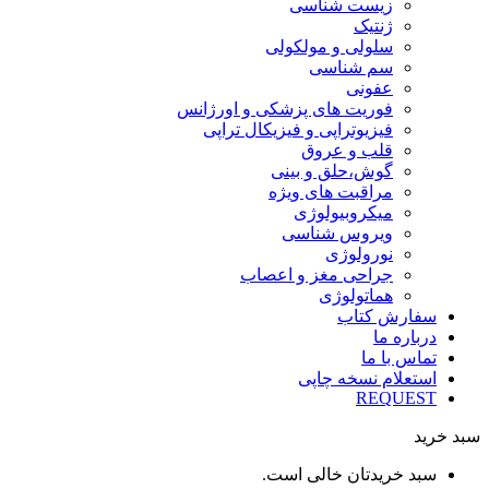
زیست شناسی
ژنتیک
سلولی و مولکولی
سم شناسی
عفونی
فوریت های پزشکی و اورژانس
فیزیوتراپی و فیزیکال تراپی
قلب و عروق
گوش،حلق و بینی
مراقبت های ویژه
میکروبیولوژی
ویروس شناسی
نورولوژی
جراحی مغز و اعصاب
هماتولوژی
سفارش کتاب
درباره ما
تماس با ما
استعلام نسخه چاپی
REQUEST
سبد خرید
سبد خریدتان خالی است.