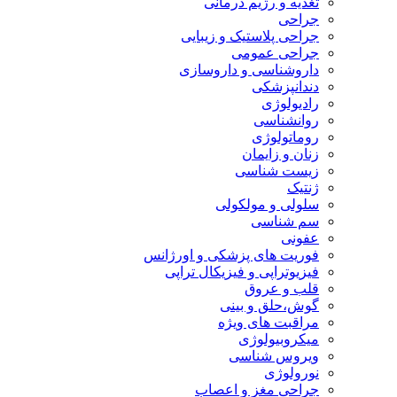
تغذیه و رژیم درمانی
جراحی
جراحی پلاستیک و زیبایی
جراحی عمومی
داروشناسی و داروسازی
دندانپزشکی
رادیولوژی
روانشناسی
روماتولوژی
زنان و زایمان
زیست شناسی
ژنتیک
سلولی و مولکولی
سم شناسی
عفونی
فوریت های پزشکی و اورژانس
فیزیوتراپی و فیزیکال تراپی
قلب و عروق
گوش،حلق و بینی
مراقبت های ویژه
میکروبیولوژی
ویروس شناسی
نورولوژی
جراحی مغز و اعصاب