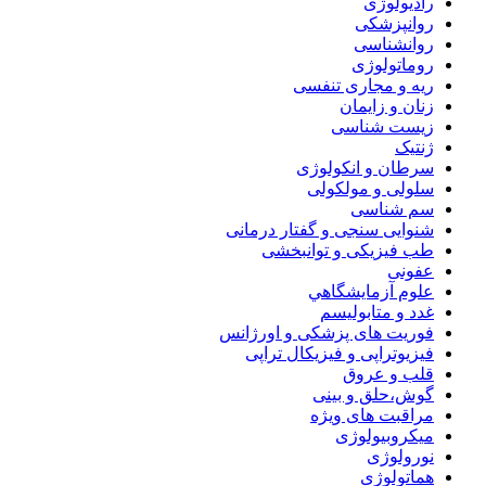
رادیولوژی
روانپزشکی
روانشناسی
روماتولوژی
ریه و مجاری تنفسی
زنان و زایمان
زیست شناسی
ژنتیک
سرطان و انکولوژی
سلولی و مولکولی
سم شناسی
شنوایی سنجی و گفتار درمانی
طب فیزیکی و توانبخشی
عفونی
علوم آزمايشگاهي
غدد و متابولیسم
فوریت های پزشکی و اورژانس
فیزیوتراپی و فیزیکال تراپی
قلب و عروق
گوش،حلق و بینی
مراقبت های ویژه
میکروبیولوژی
نورولوژی
هماتولوژی