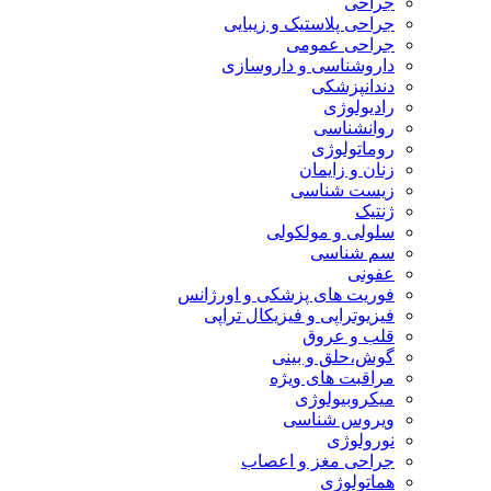
جراحی
جراحی پلاستیک و زیبایی
جراحی عمومی
داروشناسی و داروسازی
دندانپزشکی
رادیولوژی
روانشناسی
روماتولوژی
زنان و زایمان
زیست شناسی
ژنتیک
سلولی و مولکولی
سم شناسی
عفونی
فوریت های پزشکی و اورژانس
فیزیوتراپی و فیزیکال تراپی
قلب و عروق
گوش،حلق و بینی
مراقبت های ویژه
میکروبیولوژی
ویروس شناسی
نورولوژی
جراحی مغز و اعصاب
هماتولوژی