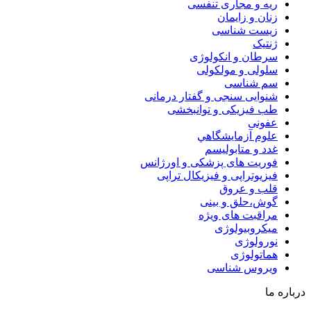
ریه و مجاری تنفسی
زنان و زایمان
زیست شناسی
ژنتیک
سرطان و انکولوژی
سلولی و مولکولی
سم شناسی
شنوایی سنجی و گفتار درمانی
طب فیزیکی و توانبخشی
عفونی
علوم آزمايشگاهي
غدد و متابولیسم
فوریت های پزشکی و اورژانس
فیزیوتراپی و فیزیکال تراپی
قلب و عروق
گوش،حلق و بینی
مراقبت های ویژه
میکروبیولوژی
نورولوژی
هماتولوژی
ویروس شناسی
درباره ما