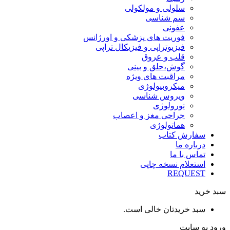
سلولی و مولکولی
سم شناسی
عفونی
فوریت های پزشکی و اورژانس
فیزیوتراپی و فیزیکال تراپی
قلب و عروق
گوش،حلق و بینی
مراقبت های ویژه
میکروبیولوژی
ویروس شناسی
نورولوژی
جراحی مغز و اعصاب
هماتولوژی
سفارش کتاب
درباره ما
تماس با ما
استعلام نسخه چاپی
REQUEST
سبد خرید
سبد خریدتان خالی است.
ورود به سایت