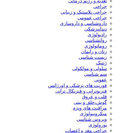
تغذیه و رژیم درمانی
جراحی
جراحی پلاستیک و زیبایی
جراحی عمومی
داروشناسی و داروسازی
دندانپزشکی
رادیولوژی
روانشناسی
روماتولوژی
زنان و زایمان
زیست شناسی
ژنتیک
سلولی و مولکولی
سم شناسی
عفونی
فوریت های پزشکی و اورژانس
فیزیوتراپی و فیزیکال تراپی
قلب و عروق
گوش،حلق و بینی
مراقبت های ویژه
میکروبیولوژی
ویروس شناسی
نورولوژی
جراحی مغز و اعصاب