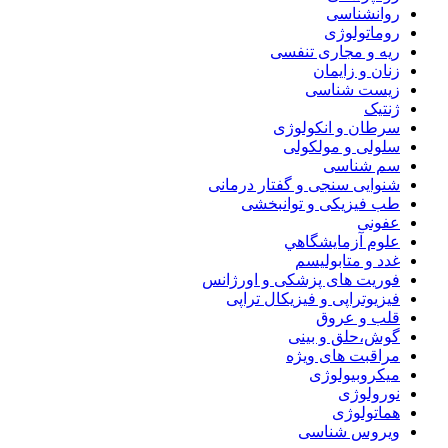
روانشناسی
روماتولوژی
ریه و مجاری تنفسی
زنان و زایمان
زیست شناسی
ژنتیک
سرطان و انکولوژی
سلولی و مولکولی
سم شناسی
شنوایی سنجی و گفتار درمانی
طب فیزیکی و توانبخشی
عفونی
علوم آزمايشگاهي
غدد و متابولیسم
فوریت های پزشکی و اورژانس
فیزیوتراپی و فیزیکال تراپی
قلب و عروق
گوش،حلق و بینی
مراقبت های ویژه
میکروبیولوژی
نورولوژی
هماتولوژی
ویروس شناسی