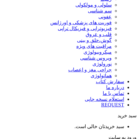
سلولی و مولکولی
سم شناسی
عفونی
فوریت های پزشکی و اورژانس
فیزیوتراپی و فیزیکال تراپی
قلب و عروق
گوش،حلق و بینی
مراقبت های ویژه
میکروبیولوژی
ویروس شناسی
نورولوژی
جراحی مغز و اعصاب
هماتولوژی
سفارش کتاب
درباره ما
تماس با ما
استعلام نسخه چاپی
REQUEST
سبد خرید
سبد خریدتان خالی است.
ورود به سایت