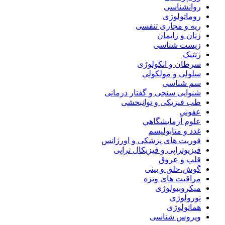
روانشناسی
روماتولوژی
ریه و مجاری تنفسی
زنان و زایمان
زیست شناسی
ژنتیک
سرطان و انکولوژی
سلولی و مولکولی
سم شناسی
شنوایی سنجی و گفتار درمانی
طب فیزیکی و توانبخشی
عفونی
علوم آزمايشگاهي
غدد و متابولیسم
فوریت های پزشکی و اورژانس
فیزیوتراپی و فیزیکال تراپی
قلب و عروق
گوش،حلق و بینی
مراقبت های ویژه
میکروبیولوژی
نورولوژی
هماتولوژی
ویروس شناسی