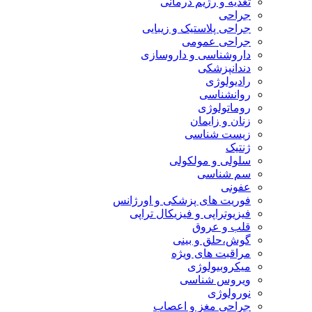
تغذیه و رژیم درمانی
جراحی
جراحی پلاستیک و زیبایی
جراحی عمومی
داروشناسی و داروسازی
دندانپزشکی
رادیولوژی
روانشناسی
روماتولوژی
زنان و زایمان
زیست شناسی
ژنتیک
سلولی و مولکولی
سم شناسی
عفونی
فوریت های پزشکی و اورژانس
فیزیوتراپی و فیزیکال تراپی
قلب و عروق
گوش،حلق و بینی
مراقبت های ویژه
میکروبیولوژی
ویروس شناسی
نورولوژی
جراحی مغز و اعصاب