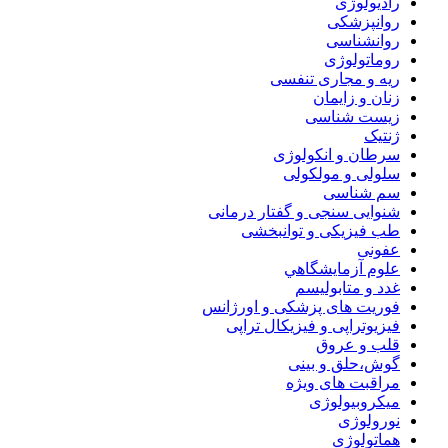
رادیولوژی
روانپزشکی
روانشناسی
روماتولوژی
ریه و مجاری تنفسی
زنان و زایمان
زیست شناسی
ژنتیک
سرطان و انکولوژی
سلولی و مولکولی
سم شناسی
شنوایی سنجی و گفتار درمانی
طب فیزیکی و توانبخشی
عفونی
علوم آزمايشگاهي
غدد و متابولیسم
فوریت های پزشکی و اورژانس
فیزیوتراپی و فیزیکال تراپی
قلب و عروق
گوش،حلق و بینی
مراقبت های ویژه
میکروبیولوژی
نورولوژی
هماتولوژی