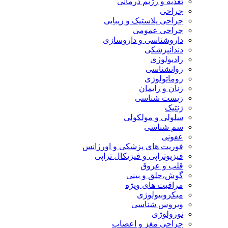
تغذیه و رژیم درمانی
جراحی
جراحی پلاستیک و زیبایی
جراحی عمومی
داروشناسی و داروسازی
دندانپزشکی
رادیولوژی
روانشناسی
روماتولوژی
زنان و زایمان
زیست شناسی
ژنتیک
سلولی و مولکولی
سم شناسی
عفونی
فوریت های پزشکی و اورژانس
فیزیوتراپی و فیزیکال تراپی
قلب و عروق
گوش،حلق و بینی
مراقبت های ویژه
میکروبیولوژی
ویروس شناسی
نورولوژی
جراحی مغز و اعصاب