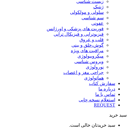
زیست شناسی
ژنتیک
سلولی و مولکولی
سم شناسی
عفونی
فوریت های پزشکی و اورژانس
فیزیوتراپی و فیزیکال تراپی
قلب و عروق
گوش،حلق و بینی
مراقبت های ویژه
میکروبیولوژی
ویروس شناسی
نورولوژی
جراحی مغز و اعصاب
هماتولوژی
سفارش کتاب
درباره ما
تماس با ما
استعلام نسخه چاپی
REQUEST
سبد خرید
سبد خریدتان خالی است.