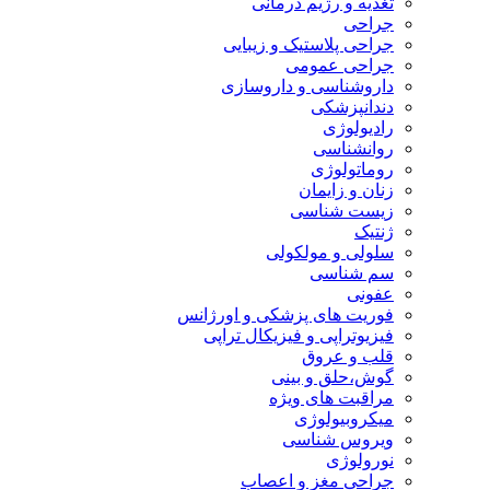
تغذیه و رژیم درمانی
جراحی
جراحی پلاستیک و زیبایی
جراحی عمومی
داروشناسی و داروسازی
دندانپزشکی
رادیولوژی
روانشناسی
روماتولوژی
زنان و زایمان
زیست شناسی
ژنتیک
سلولی و مولکولی
سم شناسی
عفونی
فوریت های پزشکی و اورژانس
فیزیوتراپی و فیزیکال تراپی
قلب و عروق
گوش،حلق و بینی
مراقبت های ویژه
میکروبیولوژی
ویروس شناسی
نورولوژی
جراحی مغز و اعصاب