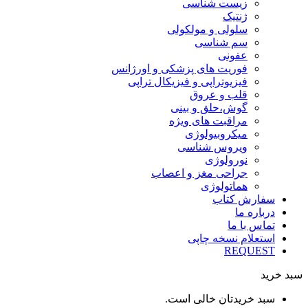
زیست شناسی
ژنتیک
سلولی و مولکولی
سم شناسی
عفونی
فوریت های پزشکی و اورژانس
فیزیوتراپی و فیزیکال تراپی
قلب و عروق
گوش،حلق و بینی
مراقبت های ویژه
میکروبیولوژی
ویروس شناسی
نورولوژی
جراحی مغز و اعصاب
هماتولوژی
سفارش کتاب
درباره ما
تماس با ما
استعلام نسخه چاپی
REQUEST
سبد خرید
سبد خریدتان خالی است.