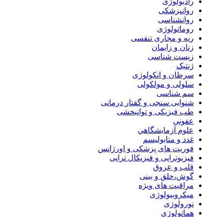
رادیولوژی
روانپزشکی
روانشناسی
روماتولوژی
ریه و مجاری تنفسی
زنان و زایمان
زیست شناسی
ژنتیک
سرطان و انکولوژی
سلولی و مولکولی
سم شناسی
شنوایی سنجی و گفتار درمانی
طب فیزیکی و توانبخشی
عفونی
علوم آزمايشگاهي
غدد و متابولیسم
فوریت های پزشکی و اورژانس
فیزیوتراپی و فیزیکال تراپی
قلب و عروق
گوش،حلق و بینی
مراقبت های ویژه
میکروبیولوژی
نورولوژی
هماتولوژی