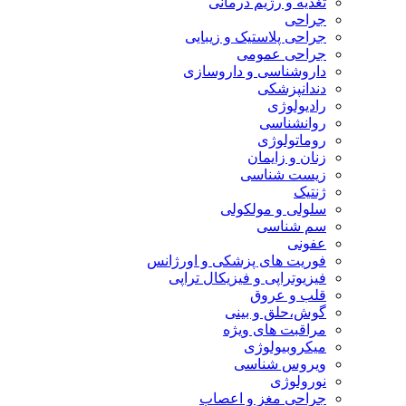
تغذیه و رژیم درمانی
جراحی
جراحی پلاستیک و زیبایی
جراحی عمومی
داروشناسی و داروسازی
دندانپزشکی
رادیولوژی
روانشناسی
روماتولوژی
زنان و زایمان
زیست شناسی
ژنتیک
سلولی و مولکولی
سم شناسی
عفونی
فوریت های پزشکی و اورژانس
فیزیوتراپی و فیزیکال تراپی
قلب و عروق
گوش،حلق و بینی
مراقبت های ویژه
میکروبیولوژی
ویروس شناسی
نورولوژی
جراحی مغز و اعصاب