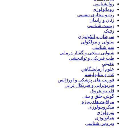
روانشناسی
روماتولوژی
ریه و مجاری تنفسی
زنان و زایمان
زیست شناسی
ژنتیک
سرطان و انکولوژی
سلولی و مولکولی
سم شناسی
شنوایی سنجی و گفتار درمانی
طب فیزیکی و توانبخشی
عفونی
علوم آزمايشگاهي
غدد و متابولیسم
فوریت های پزشکی و اورژانس
فیزیوتراپی و فیزیکال تراپی
قلب و عروق
گوش،حلق و بینی
مراقبت های ویژه
میکروبیولوژی
نورولوژی
هماتولوژی
ویروس شناسی