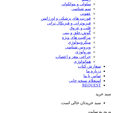
سلولی و مولکولی
سم شناسی
عفونی
فوریت های پزشکی و اورژانس
فیزیوتراپی و فیزیکال تراپی
قلب و عروق
گوش،حلق و بینی
مراقبت های ویژه
میکروبیولوژی
ویروس شناسی
نورولوژی
جراحی مغز و اعصاب
هماتولوژی
سفارش کتاب
درباره ما
تماس با ما
استعلام نسخه چاپی
REQUEST
سبد خرید
سبد خریدتان خالی است.
ورود به سایت