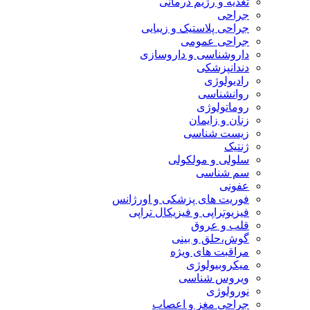
تغذیه و رژیم درمانی
جراحی
جراحی پلاستیک و زیبایی
جراحی عمومی
داروشناسی و داروسازی
دندانپزشکی
رادیولوژی
روانشناسی
روماتولوژی
زنان و زایمان
زیست شناسی
ژنتیک
سلولی و مولکولی
سم شناسی
عفونی
فوریت های پزشکی و اورژانس
فیزیوتراپی و فیزیکال تراپی
قلب و عروق
گوش،حلق و بینی
مراقبت های ویژه
میکروبیولوژی
ویروس شناسی
نورولوژی
جراحی مغز و اعصاب