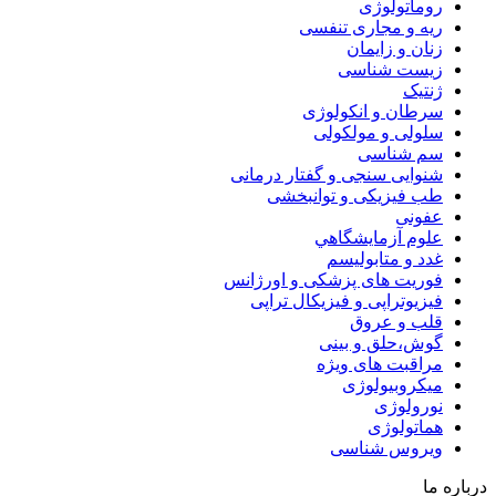
روماتولوژی
ریه و مجاری تنفسی
زنان و زایمان
زیست شناسی
ژنتیک
سرطان و انکولوژی
سلولی و مولکولی
سم شناسی
شنوایی سنجی و گفتار درمانی
طب فیزیکی و توانبخشی
عفونی
علوم آزمايشگاهي
غدد و متابولیسم
فوریت های پزشکی و اورژانس
فیزیوتراپی و فیزیکال تراپی
قلب و عروق
گوش،حلق و بینی
مراقبت های ویژه
میکروبیولوژی
نورولوژی
هماتولوژی
ویروس شناسی
درباره ما