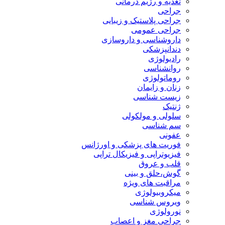
تغذیه و رژیم درمانی
جراحی
جراحی پلاستیک و زیبایی
جراحی عمومی
داروشناسی و داروسازی
دندانپزشکی
رادیولوژی
روانشناسی
روماتولوژی
زنان و زایمان
زیست شناسی
ژنتیک
سلولی و مولکولی
سم شناسی
عفونی
فوریت های پزشکی و اورژانس
فیزیوتراپی و فیزیکال تراپی
قلب و عروق
گوش،حلق و بینی
مراقبت های ویژه
میکروبیولوژی
ویروس شناسی
نورولوژی
جراحی مغز و اعصاب