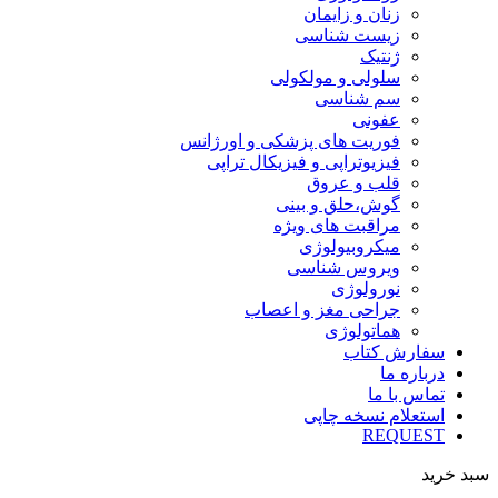
زنان و زایمان
زیست شناسی
ژنتیک
سلولی و مولکولی
سم شناسی
عفونی
فوریت های پزشکی و اورژانس
فیزیوتراپی و فیزیکال تراپی
قلب و عروق
گوش،حلق و بینی
مراقبت های ویژه
میکروبیولوژی
ویروس شناسی
نورولوژی
جراحی مغز و اعصاب
هماتولوژی
سفارش کتاب
درباره ما
تماس با ما
استعلام نسخه چاپی
REQUEST
سبد خرید