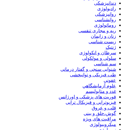
دندانپزشکی
رادیولوژی
روانپزشکی
روانشناسی
روماتولوژی
ریه و مجاری تنفسی
زنان و زایمان
زیست شناسی
ژنتیک
سرطان و انکولوژی
سلولی و مولکولی
سم شناسی
شنوایی سنجی و گفتار درمانی
طب فیزیکی و توانبخشی
عفونی
علوم آزمايشگاهي
غدد و متابولیسم
فوریت های پزشکی و اورژانس
فیزیوتراپی و فیزیکال تراپی
قلب و عروق
گوش،حلق و بینی
مراقبت های ویژه
میکروبیولوژی
نورولوژی