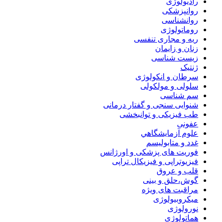
رادیولوژی
روانپزشکی
روانشناسی
روماتولوژی
ریه و مجاری تنفسی
زنان و زایمان
زیست شناسی
ژنتیک
سرطان و انکولوژی
سلولی و مولکولی
سم شناسی
شنوایی سنجی و گفتار درمانی
طب فیزیکی و توانبخشی
عفونی
علوم آزمايشگاهي
غدد و متابولیسم
فوریت های پزشکی و اورژانس
فیزیوتراپی و فیزیکال تراپی
قلب و عروق
گوش،حلق و بینی
مراقبت های ویژه
میکروبیولوژی
نورولوژی
هماتولوژی