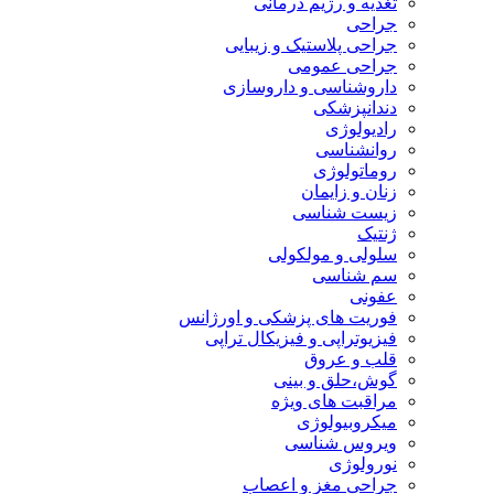
تغذیه و رژیم درمانی
جراحی
جراحی پلاستیک و زیبایی
جراحی عمومی
داروشناسی و داروسازی
دندانپزشکی
رادیولوژی
روانشناسی
روماتولوژی
زنان و زایمان
زیست شناسی
ژنتیک
سلولی و مولکولی
سم شناسی
عفونی
فوریت های پزشکی و اورژانس
فیزیوتراپی و فیزیکال تراپی
قلب و عروق
گوش،حلق و بینی
مراقبت های ویژه
میکروبیولوژی
ویروس شناسی
نورولوژی
جراحی مغز و اعصاب