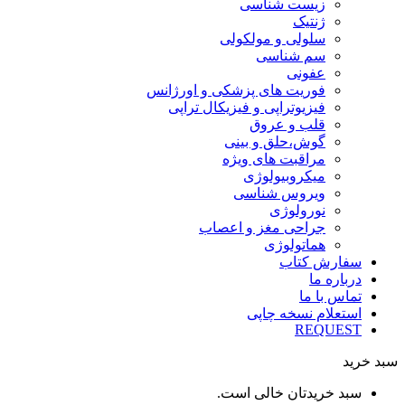
زیست شناسی
ژنتیک
سلولی و مولکولی
سم شناسی
عفونی
فوریت های پزشکی و اورژانس
فیزیوتراپی و فیزیکال تراپی
قلب و عروق
گوش،حلق و بینی
مراقبت های ویژه
میکروبیولوژی
ویروس شناسی
نورولوژی
جراحی مغز و اعصاب
هماتولوژی
سفارش کتاب
درباره ما
تماس با ما
استعلام نسخه چاپی
REQUEST
سبد خرید
سبد خریدتان خالی است.