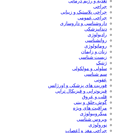
تغذیه و رژیم درمانی
جراحی
جراحی پلاستیک و زیبایی
جراحی عمومی
داروشناسی و داروسازی
دندانپزشکی
رادیولوژی
روانشناسی
روماتولوژی
زنان و زایمان
زیست شناسی
ژنتیک
سلولی و مولکولی
سم شناسی
عفونی
فوریت های پزشکی و اورژانس
فیزیوتراپی و فیزیکال تراپی
قلب و عروق
گوش،حلق و بینی
مراقبت های ویژه
میکروبیولوژی
ویروس شناسی
نورولوژی
جراحی مغز و اعصاب