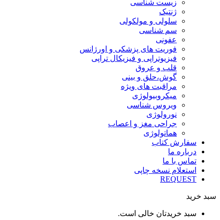
زیست شناسی
ژنتیک
سلولی و مولکولی
سم شناسی
عفونی
فوریت های پزشکی و اورژانس
فیزیوتراپی و فیزیکال تراپی
قلب و عروق
گوش،حلق و بینی
مراقبت های ویژه
میکروبیولوژی
ویروس شناسی
نورولوژی
جراحی مغز و اعصاب
هماتولوژی
سفارش کتاب
درباره ما
تماس با ما
استعلام نسخه چاپی
REQUEST
سبد خرید
سبد خریدتان خالی است.