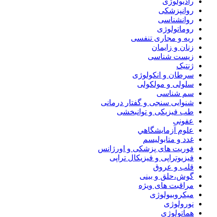
رادیولوژی
روانپزشکی
روانشناسی
روماتولوژی
ریه و مجاری تنفسی
زنان و زایمان
زیست شناسی
ژنتیک
سرطان و انکولوژی
سلولی و مولکولی
سم شناسی
شنوایی سنجی و گفتار درمانی
طب فیزیکی و توانبخشی
عفونی
علوم آزمايشگاهي
غدد و متابولیسم
فوریت های پزشکی و اورژانس
فیزیوتراپی و فیزیکال تراپی
قلب و عروق
گوش،حلق و بینی
مراقبت های ویژه
میکروبیولوژی
نورولوژی
هماتولوژی