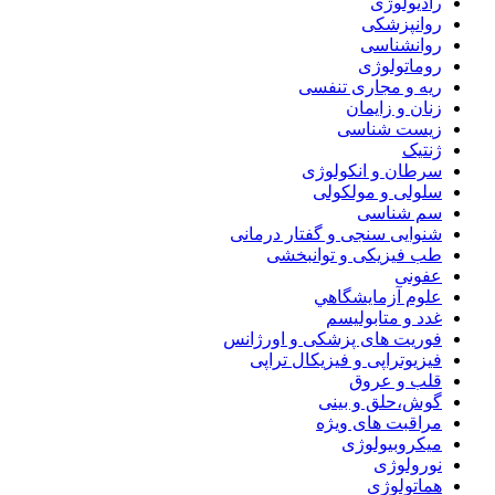
رادیولوژی
روانپزشکی
روانشناسی
روماتولوژی
ریه و مجاری تنفسی
زنان و زایمان
زیست شناسی
ژنتیک
سرطان و انکولوژی
سلولی و مولکولی
سم شناسی
شنوایی سنجی و گفتار درمانی
طب فیزیکی و توانبخشی
عفونی
علوم آزمايشگاهي
غدد و متابولیسم
فوریت های پزشکی و اورژانس
فیزیوتراپی و فیزیکال تراپی
قلب و عروق
گوش،حلق و بینی
مراقبت های ویژه
میکروبیولوژی
نورولوژی
هماتولوژی