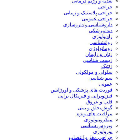
تغذیه و رژیم درمانی
جراحی
جراحی پلاستیک و زیبایی
جراحی عمومی
داروشناسی و داروسازی
دندانپزشکی
رادیولوژی
روانشناسی
روماتولوژی
زنان و زایمان
زیست شناسی
ژنتیک
سلولی و مولکولی
سم شناسی
عفونی
فوریت های پزشکی و اورژانس
فیزیوتراپی و فیزیکال تراپی
قلب و عروق
گوش،حلق و بینی
مراقبت های ویژه
میکروبیولوژی
ویروس شناسی
نورولوژی
جراحی مغز و اعصاب