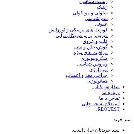
زیست شناسی
ژنتیک
سلولی و مولکولی
سم شناسی
عفونی
فوریت های پزشکی و اورژانس
فیزیوتراپی و فیزیکال تراپی
قلب و عروق
گوش،حلق و بینی
مراقبت های ویژه
میکروبیولوژی
ویروس شناسی
نورولوژی
جراحی مغز و اعصاب
هماتولوژی
سفارش کتاب
درباره ما
تماس با ما
استعلام نسخه چاپی
REQUEST
سبد خرید
سبد خریدتان خالی است.