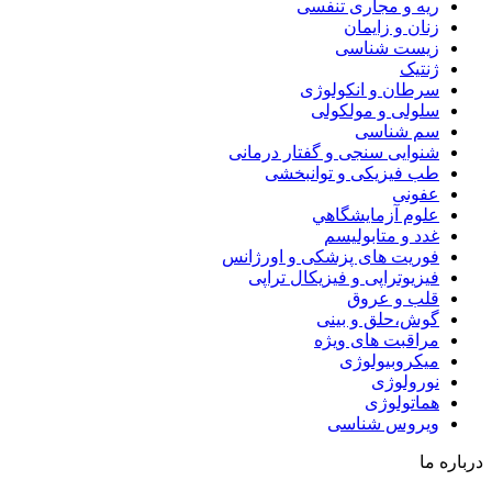
ریه و مجاری تنفسی
زنان و زایمان
زیست شناسی
ژنتیک
سرطان و انکولوژی
سلولی و مولکولی
سم شناسی
شنوایی سنجی و گفتار درمانی
طب فیزیکی و توانبخشی
عفونی
علوم آزمايشگاهي
غدد و متابولیسم
فوریت های پزشکی و اورژانس
فیزیوتراپی و فیزیکال تراپی
قلب و عروق
گوش،حلق و بینی
مراقبت های ویژه
میکروبیولوژی
نورولوژی
هماتولوژی
ویروس شناسی
درباره ما