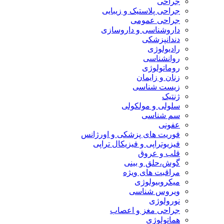
جراحی
جراحی پلاستیک و زیبایی
جراحی عمومی
داروشناسی و داروسازی
دندانپزشکی
رادیولوژی
روانشناسی
روماتولوژی
زنان و زایمان
زیست شناسی
ژنتیک
سلولی و مولکولی
سم شناسی
عفونی
فوریت های پزشکی و اورژانس
فیزیوتراپی و فیزیکال تراپی
قلب و عروق
گوش،حلق و بینی
مراقبت های ویژه
میکروبیولوژی
ویروس شناسی
نورولوژی
جراحی مغز و اعصاب
هماتولوژی