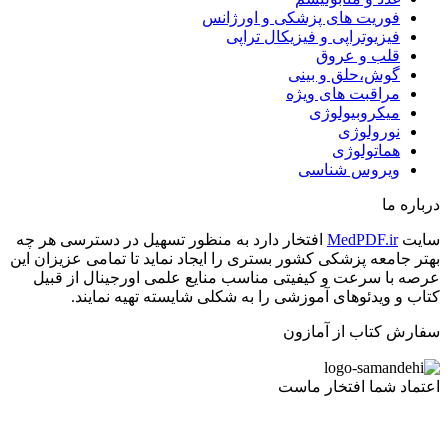
فوریت های پزشکی و اورژانس
فیزیوتراپی و فیزیکال تراپی
قلب و عروق
گوش،حلق و بینی
مراقبت های ویژه
میکروبیولوژی
نورولوژی
هماتولوژی
ویروس شناسی
درباره ما
سایت
MedPDF.ir
افتخار دارد به منظور تسهیل در دسترسی هر چه
بهتر جامعه پزشکی کشور بستری را ایجاد نماید تا تمامی عزیزان این
عرصه با سرعت و کیفیتی مناسب منایع علمی اورجینال از قبیل
کتاب و ویدئوهای آموزشی را به شکلی شایسته تهیه نمایند.
سفارش کتاب از آمازون
اعتماد شما افتخار ماست