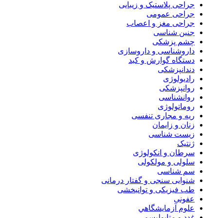
جراحی پلاستیک و زیبایی
جراحی عمومی
جراحی مغز و اعصاب
جنین شناسی
چشم پزشکی
داروشناسی و داروسازی
دستگاه گوارش و کبد
دندانپزشکی
رادیولوژی
روانپزشکی
روانشناسی
روماتولوژی
ریه و مجاری تنفسی
زنان و زایمان
زیست شناسی
ژنتیک
سرطان و انکولوژی
سلولی و مولکولی
سم شناسی
شنوایی سنجی و گفتار درمانی
طب فیزیکی و توانبخشی
عفونی
علوم آزمايشگاهي
غدد و متابولیسم