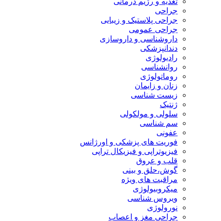
تغذیه و رژیم درمانی
جراحی
جراحی پلاستیک و زیبایی
جراحی عمومی
داروشناسی و داروسازی
دندانپزشکی
رادیولوژی
روانشناسی
روماتولوژی
زنان و زایمان
زیست شناسی
ژنتیک
سلولی و مولکولی
سم شناسی
عفونی
فوریت های پزشکی و اورژانس
فیزیوتراپی و فیزیکال تراپی
قلب و عروق
گوش،حلق و بینی
مراقبت های ویژه
میکروبیولوژی
ویروس شناسی
نورولوژی
جراحی مغز و اعصاب