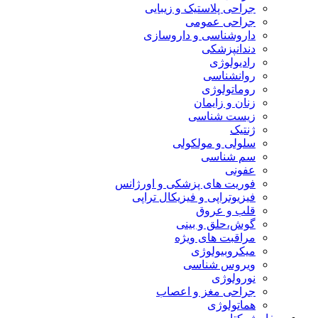
جراحی پلاستیک و زیبایی
جراحی عمومی
داروشناسی و داروسازی
دندانپزشکی
رادیولوژی
روانشناسی
روماتولوژی
زنان و زایمان
زیست شناسی
ژنتیک
سلولی و مولکولی
سم شناسی
عفونی
فوریت های پزشکی و اورژانس
فیزیوتراپی و فیزیکال تراپی
قلب و عروق
گوش،حلق و بینی
مراقبت های ویژه
میکروبیولوژی
ویروس شناسی
نورولوژی
جراحی مغز و اعصاب
هماتولوژی