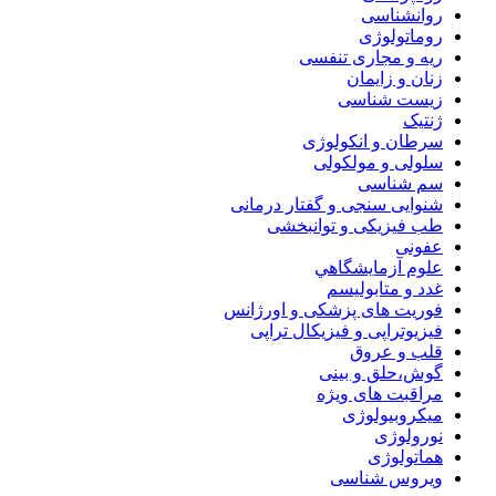
روانشناسی
روماتولوژی
ریه و مجاری تنفسی
زنان و زایمان
زیست شناسی
ژنتیک
سرطان و انکولوژی
سلولی و مولکولی
سم شناسی
شنوایی سنجی و گفتار درمانی
طب فیزیکی و توانبخشی
عفونی
علوم آزمايشگاهي
غدد و متابولیسم
فوریت های پزشکی و اورژانس
فیزیوتراپی و فیزیکال تراپی
قلب و عروق
گوش،حلق و بینی
مراقبت های ویژه
میکروبیولوژی
نورولوژی
هماتولوژی
ویروس شناسی