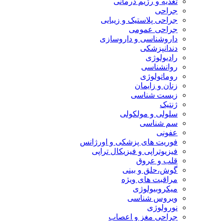
تغذیه و رژیم درمانی
جراحی
جراحی پلاستیک و زیبایی
جراحی عمومی
داروشناسی و داروسازی
دندانپزشکی
رادیولوژی
روانشناسی
روماتولوژی
زنان و زایمان
زیست شناسی
ژنتیک
سلولی و مولکولی
سم شناسی
عفونی
فوریت های پزشکی و اورژانس
فیزیوتراپی و فیزیکال تراپی
قلب و عروق
گوش،حلق و بینی
مراقبت های ویژه
میکروبیولوژی
ویروس شناسی
نورولوژی
جراحی مغز و اعصاب