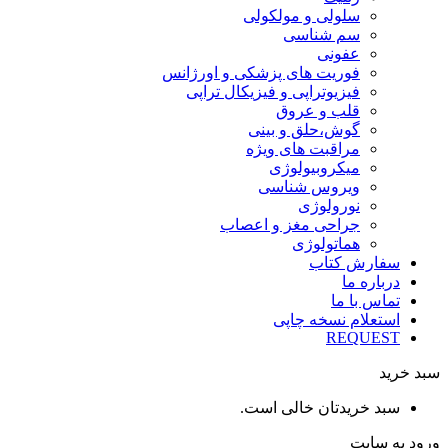
سلولی و مولکولی
سم شناسی
عفونی
فوریت های پزشکی و اورژانس
فیزیوتراپی و فیزیکال تراپی
قلب و عروق
گوش،حلق و بینی
مراقبت های ویژه
میکروبیولوژی
ویروس شناسی
نورولوژی
جراحی مغز و اعصاب
هماتولوژی
سفارش کتاب
درباره ما
تماس با ما
استعلام نسخه چاپی
REQUEST
سبد خرید
سبد خریدتان خالی است.
ورود به سایت