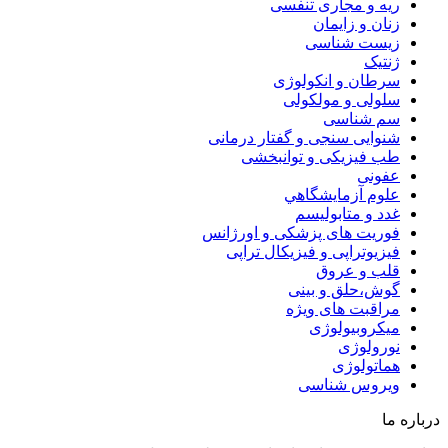
ریه و مجاری تنفسی
زنان و زایمان
زیست شناسی
ژنتیک
سرطان و انکولوژی
سلولی و مولکولی
سم شناسی
شنوایی سنجی و گفتار درمانی
طب فیزیکی و توانبخشی
عفونی
علوم آزمايشگاهي
غدد و متابولیسم
فوریت های پزشکی و اورژانس
فیزیوتراپی و فیزیکال تراپی
قلب و عروق
گوش،حلق و بینی
مراقبت های ویژه
میکروبیولوژی
نورولوژی
هماتولوژی
ویروس شناسی
درباره ما