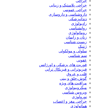
جراحی
جراحی پلاستیک و زیبایی
جراحی عمومی
داروشناسی و داروسازی
دندانپزشکی
رادیولوژی
روانشناسی
روماتولوژی
زنان و زایمان
زیست شناسی
ژنتیک
سلولی و مولکولی
سم شناسی
عفونی
فوریت های پزشکی و اورژانس
فیزیوتراپی و فیزیکال تراپی
قلب و عروق
گوش،حلق و بینی
مراقبت های ویژه
میکروبیولوژی
ویروس شناسی
نورولوژی
جراحی مغز و اعصاب
هماتولوژی