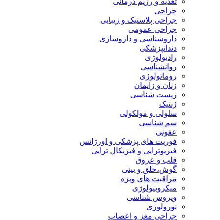
تغذیه و رژیم درمانی
جراحی
جراحی پلاستیک و زیبایی
جراحی عمومی
داروشناسی و داروسازی
دندانپزشکی
رادیولوژی
روانشناسی
روماتولوژی
زنان و زایمان
زیست شناسی
ژنتیک
سلولی و مولکولی
سم شناسی
عفونی
فوریت های پزشکی و اورژانس
فیزیوتراپی و فیزیکال تراپی
قلب و عروق
گوش،حلق و بینی
مراقبت های ویژه
میکروبیولوژی
ویروس شناسی
نورولوژی
جراحی مغز و اعصاب