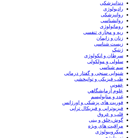
دندانپزشکی
رادیولوژی
روانپزشکی
روانشناسی
روماتولوژی
ریه و مجاری تنفسی
زنان و زایمان
زیست شناسی
ژنتیک
سرطان و انکولوژی
سلولی و مولکولی
سم شناسی
شنوایی سنجی و گفتار درمانی
طب فیزیکی و توانبخشی
عفونی
علوم آزمايشگاهي
غدد و متابولیسم
فوریت های پزشکی و اورژانس
فیزیوتراپی و فیزیکال تراپی
قلب و عروق
گوش،حلق و بینی
مراقبت های ویژه
میکروبیولوژی
نورولوژی