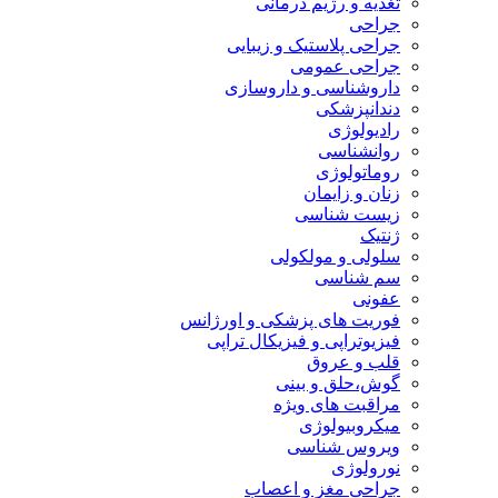
تغذیه و رژیم درمانی
جراحی
جراحی پلاستیک و زیبایی
جراحی عمومی
داروشناسی و داروسازی
دندانپزشکی
رادیولوژی
روانشناسی
روماتولوژی
زنان و زایمان
زیست شناسی
ژنتیک
سلولی و مولکولی
سم شناسی
عفونی
فوریت های پزشکی و اورژانس
فیزیوتراپی و فیزیکال تراپی
قلب و عروق
گوش،حلق و بینی
مراقبت های ویژه
میکروبیولوژی
ویروس شناسی
نورولوژی
جراحی مغز و اعصاب