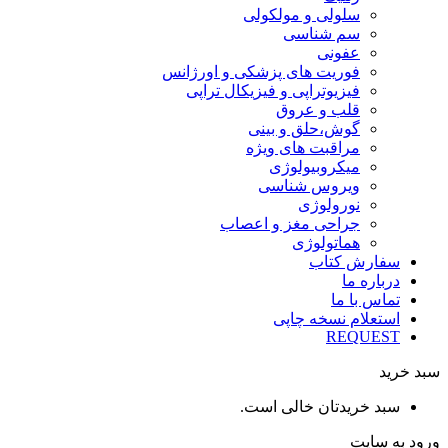
سلولی و مولکولی
سم شناسی
عفونی
فوریت های پزشکی و اورژانس
فیزیوتراپی و فیزیکال تراپی
قلب و عروق
گوش،حلق و بینی
مراقبت های ویژه
میکروبیولوژی
ویروس شناسی
نورولوژی
جراحی مغز و اعصاب
هماتولوژی
سفارش کتاب
درباره ما
تماس با ما
استعلام نسخه چاپی
REQUEST
سبد خرید
سبد خریدتان خالی است.
ورود به سایت