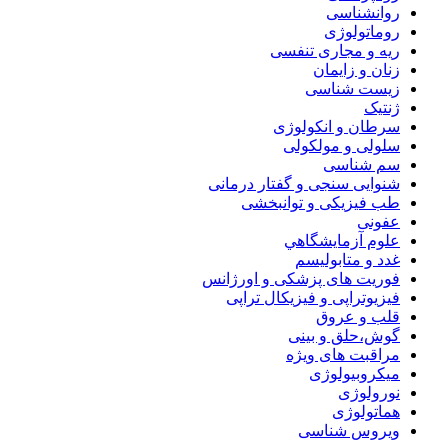
روانشناسی
روماتولوژی
ریه و مجاری تنفسی
زنان و زایمان
زیست شناسی
ژنتیک
سرطان و انکولوژی
سلولی و مولکولی
سم شناسی
شنوایی سنجی و گفتار درمانی
طب فیزیکی و توانبخشی
عفونی
علوم آزمايشگاهي
غدد و متابولیسم
فوریت های پزشکی و اورژانس
فیزیوتراپی و فیزیکال تراپی
قلب و عروق
گوش،حلق و بینی
مراقبت های ویژه
میکروبیولوژی
نورولوژی
هماتولوژی
ویروس شناسی