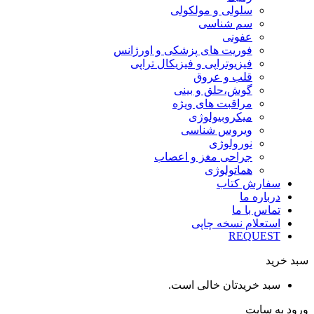
سلولی و مولکولی
سم شناسی
عفونی
فوریت های پزشکی و اورژانس
فیزیوتراپی و فیزیکال تراپی
قلب و عروق
گوش،حلق و بینی
مراقبت های ویژه
میکروبیولوژی
ویروس شناسی
نورولوژی
جراحی مغز و اعصاب
هماتولوژی
سفارش کتاب
درباره ما
تماس با ما
استعلام نسخه چاپی
REQUEST
سبد خرید
سبد خریدتان خالی است.
ورود به سایت