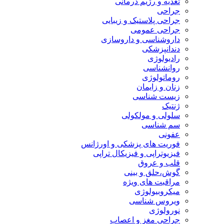
تغذیه و رژیم درمانی
جراحی
جراحی پلاستیک و زیبایی
جراحی عمومی
داروشناسی و داروسازی
دندانپزشکی
رادیولوژی
روانشناسی
روماتولوژی
زنان و زایمان
زیست شناسی
ژنتیک
سلولی و مولکولی
سم شناسی
عفونی
فوریت های پزشکی و اورژانس
فیزیوتراپی و فیزیکال تراپی
قلب و عروق
گوش،حلق و بینی
مراقبت های ویژه
میکروبیولوژی
ویروس شناسی
نورولوژی
جراحی مغز و اعصاب