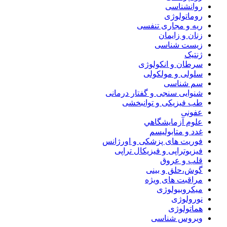
روانشناسی
روماتولوژی
ریه و مجاری تنفسی
زنان و زایمان
زیست شناسی
ژنتیک
سرطان و انکولوژی
سلولی و مولکولی
سم شناسی
شنوایی سنجی و گفتار درمانی
طب فیزیکی و توانبخشی
عفونی
علوم آزمايشگاهي
غدد و متابولیسم
فوریت های پزشکی و اورژانس
فیزیوتراپی و فیزیکال تراپی
قلب و عروق
گوش،حلق و بینی
مراقبت های ویژه
میکروبیولوژی
نورولوژی
هماتولوژی
ویروس شناسی