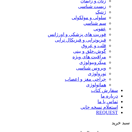
زنان و زایمان
زیست شناسی
ژنتیک
سلولی و مولکولی
سم شناسی
عفونی
فوریت های پزشکی و اورژانس
فیزیوتراپی و فیزیکال تراپی
قلب و عروق
گوش،حلق و بینی
مراقبت های ویژه
میکروبیولوژی
ویروس شناسی
نورولوژی
جراحی مغز و اعصاب
هماتولوژی
سفارش کتاب
درباره ما
تماس با ما
استعلام نسخه چاپی
REQUEST
سبد خرید