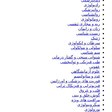
دندانپزشکی
رادیولوژی
روانپزشکی
روانشناسی
روماتولوژی
ریه و مجاری تنفسی
زنان و زایمان
زیست شناسی
ژنتیک
سرطان و انکولوژی
سلولی و مولکولی
سم شناسی
شنوایی سنجی و گفتار درمانی
طب فیزیکی و توانبخشی
عفونی
علوم آزمايشگاهي
غدد و متابولیسم
فوریت های پزشکی و اورژانس
فیزیوتراپی و فیزیکال تراپی
قلب و عروق
گوش،حلق و بینی
مراقبت های ویژه
میکروبیولوژی
نورولوژی