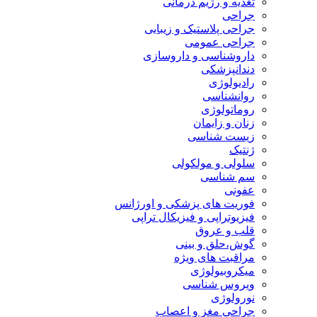
تغذیه و رژیم درمانی
جراحی
جراحی پلاستیک و زیبایی
جراحی عمومی
داروشناسی و داروسازی
دندانپزشکی
رادیولوژی
روانشناسی
روماتولوژی
زنان و زایمان
زیست شناسی
ژنتیک
سلولی و مولکولی
سم شناسی
عفونی
فوریت های پزشکی و اورژانس
فیزیوتراپی و فیزیکال تراپی
قلب و عروق
گوش،حلق و بینی
مراقبت های ویژه
میکروبیولوژی
ویروس شناسی
نورولوژی
جراحی مغز و اعصاب