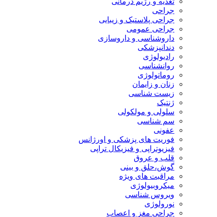
تغذیه و رژیم درمانی
جراحی
جراحی پلاستیک و زیبایی
جراحی عمومی
داروشناسی و داروسازی
دندانپزشکی
رادیولوژی
روانشناسی
روماتولوژی
زنان و زایمان
زیست شناسی
ژنتیک
سلولی و مولکولی
سم شناسی
عفونی
فوریت های پزشکی و اورژانس
فیزیوتراپی و فیزیکال تراپی
قلب و عروق
گوش،حلق و بینی
مراقبت های ویژه
میکروبیولوژی
ویروس شناسی
نورولوژی
جراحی مغز و اعصاب