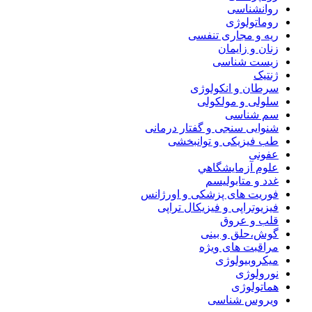
روانشناسی
روماتولوژی
ریه و مجاری تنفسی
زنان و زایمان
زیست شناسی
ژنتیک
سرطان و انکولوژی
سلولی و مولکولی
سم شناسی
شنوایی سنجی و گفتار درمانی
طب فیزیکی و توانبخشی
عفونی
علوم آزمايشگاهي
غدد و متابولیسم
فوریت های پزشکی و اورژانس
فیزیوتراپی و فیزیکال تراپی
قلب و عروق
گوش،حلق و بینی
مراقبت های ویژه
میکروبیولوژی
نورولوژی
هماتولوژی
ویروس شناسی