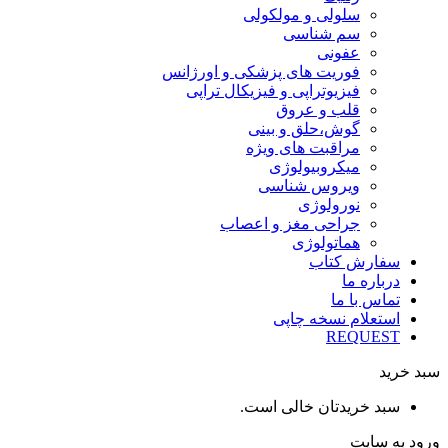
سلولی و مولکولی
سم شناسی
عفونی
فوریت های پزشکی و اورژانس
فیزیوتراپی و فیزیکال تراپی
قلب و عروق
گوش،حلق و بینی
مراقبت های ویژه
میکروبیولوژی
ویروس شناسی
نورولوژی
جراحی مغز و اعصاب
هماتولوژی
سفارش کتاب
درباره ما
تماس با ما
استعلام نسخه چاپی
REQUEST
سبد خرید
سبد خریدتان خالی است.
ورود به سایت