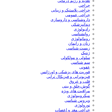
تغذیه و رژیم درمانی
جراحی
جراحی پلاستیک و زیبایی
جراحی عمومی
داروشناسی و داروسازی
دندانپزشکی
رادیولوژی
روانشناسی
روماتولوژی
زنان و زایمان
زیست شناسی
ژنتیک
سلولی و مولکولی
سم شناسی
عفونی
فوریت های پزشکی و اورژانس
فیزیوتراپی و فیزیکال تراپی
قلب و عروق
گوش،حلق و بینی
مراقبت های ویژه
میکروبیولوژی
ویروس شناسی
نورولوژی
جراحی مغز و اعصاب