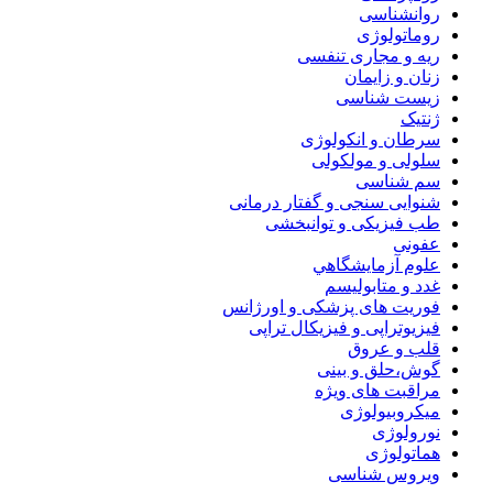
روانشناسی
روماتولوژی
ریه و مجاری تنفسی
زنان و زایمان
زیست شناسی
ژنتیک
سرطان و انکولوژی
سلولی و مولکولی
سم شناسی
شنوایی سنجی و گفتار درمانی
طب فیزیکی و توانبخشی
عفونی
علوم آزمايشگاهي
غدد و متابولیسم
فوریت های پزشکی و اورژانس
فیزیوتراپی و فیزیکال تراپی
قلب و عروق
گوش،حلق و بینی
مراقبت های ویژه
میکروبیولوژی
نورولوژی
هماتولوژی
ویروس شناسی