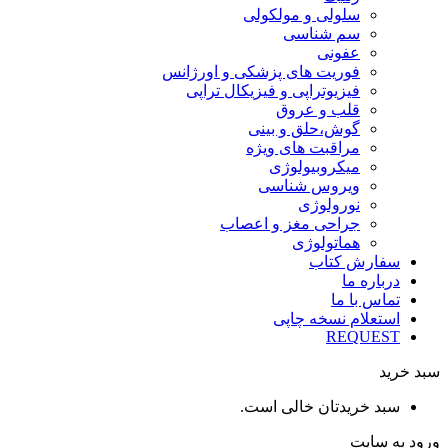
سلولی و مولکولی
سم شناسی
عفونی
فوریت های پزشکی و اورژانس
فیزیوتراپی و فیزیکال تراپی
قلب و عروق
گوش،حلق و بینی
مراقبت های ویژه
میکروبیولوژی
ویروس شناسی
نورولوژی
جراحی مغز و اعصاب
هماتولوژی
سفارش کتاب
درباره ما
تماس با ما
استعلام نسخه چاپی
REQUEST
سبد خرید
سبد خریدتان خالی است.
ورود به سایت