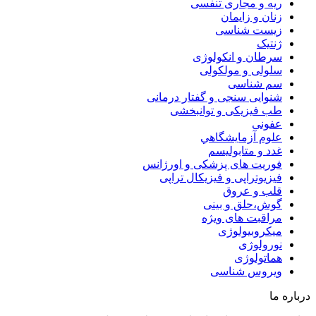
ریه و مجاری تنفسی
زنان و زایمان
زیست شناسی
ژنتیک
سرطان و انکولوژی
سلولی و مولکولی
سم شناسی
شنوایی سنجی و گفتار درمانی
طب فیزیکی و توانبخشی
عفونی
علوم آزمايشگاهي
غدد و متابولیسم
فوریت های پزشکی و اورژانس
فیزیوتراپی و فیزیکال تراپی
قلب و عروق
گوش،حلق و بینی
مراقبت های ویژه
میکروبیولوژی
نورولوژی
هماتولوژی
ویروس شناسی
درباره ما