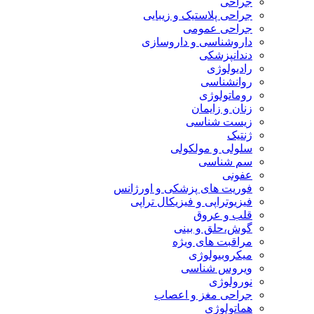
جراحی
جراحی پلاستیک و زیبایی
جراحی عمومی
داروشناسی و داروسازی
دندانپزشکی
رادیولوژی
روانشناسی
روماتولوژی
زنان و زایمان
زیست شناسی
ژنتیک
سلولی و مولکولی
سم شناسی
عفونی
فوریت های پزشکی و اورژانس
فیزیوتراپی و فیزیکال تراپی
قلب و عروق
گوش،حلق و بینی
مراقبت های ویژه
میکروبیولوژی
ویروس شناسی
نورولوژی
جراحی مغز و اعصاب
هماتولوژی