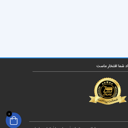
اد شما افتخار ماست
0