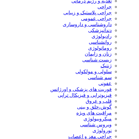
تغذیه و رژیم درمانی
جراحی
جراحی پلاستیک و زیبایی
جراحی عمومی
داروشناسی و داروسازی
دندانپزشکی
رادیولوژی
روانشناسی
روماتولوژی
زنان و زایمان
زیست شناسی
ژنتیک
سلولی و مولکولی
سم شناسی
عفونی
فوریت های پزشکی و اورژانس
فیزیوتراپی و فیزیکال تراپی
قلب و عروق
گوش،حلق و بینی
مراقبت های ویژه
میکروبیولوژی
ویروس شناسی
نورولوژی
جراحی مغز و اعصاب