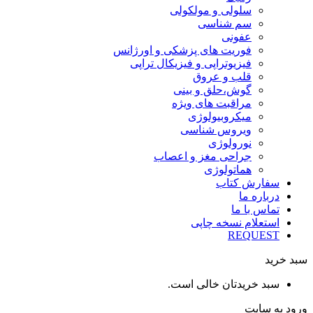
سلولی و مولکولی
سم شناسی
عفونی
فوریت های پزشکی و اورژانس
فیزیوتراپی و فیزیکال تراپی
قلب و عروق
گوش،حلق و بینی
مراقبت های ویژه
میکروبیولوژی
ویروس شناسی
نورولوژی
جراحی مغز و اعصاب
هماتولوژی
سفارش کتاب
درباره ما
تماس با ما
استعلام نسخه چاپی
REQUEST
سبد خرید
سبد خریدتان خالی است.
ورود به سایت