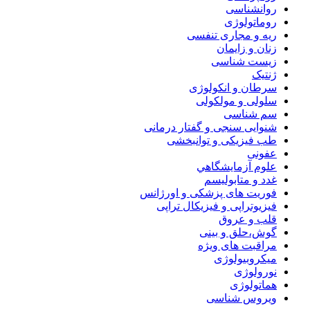
روانشناسی
روماتولوژی
ریه و مجاری تنفسی
زنان و زایمان
زیست شناسی
ژنتیک
سرطان و انکولوژی
سلولی و مولکولی
سم شناسی
شنوایی سنجی و گفتار درمانی
طب فیزیکی و توانبخشی
عفونی
علوم آزمايشگاهي
غدد و متابولیسم
فوریت های پزشکی و اورژانس
فیزیوتراپی و فیزیکال تراپی
قلب و عروق
گوش،حلق و بینی
مراقبت های ویژه
میکروبیولوژی
نورولوژی
هماتولوژی
ویروس شناسی