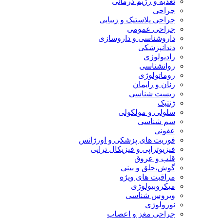
تغذیه و رژیم درمانی
جراحی
جراحی پلاستیک و زیبایی
جراحی عمومی
داروشناسی و داروسازی
دندانپزشکی
رادیولوژی
روانشناسی
روماتولوژی
زنان و زایمان
زیست شناسی
ژنتیک
سلولی و مولکولی
سم شناسی
عفونی
فوریت های پزشکی و اورژانس
فیزیوتراپی و فیزیکال تراپی
قلب و عروق
گوش،حلق و بینی
مراقبت های ویژه
میکروبیولوژی
ویروس شناسی
نورولوژی
جراحی مغز و اعصاب