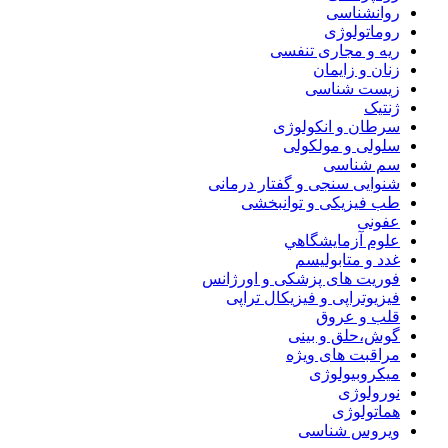
روانشناسی
روماتولوژی
ریه و مجاری تنفسی
زنان و زایمان
زیست شناسی
ژنتیک
سرطان و انکولوژی
سلولی و مولکولی
سم شناسی
شنوایی سنجی و گفتار درمانی
طب فیزیکی و توانبخشی
عفونی
علوم آزمايشگاهي
غدد و متابولیسم
فوریت های پزشکی و اورژانس
فیزیوتراپی و فیزیکال تراپی
قلب و عروق
گوش،حلق و بینی
مراقبت های ویژه
میکروبیولوژی
نورولوژی
هماتولوژی
ویروس شناسی