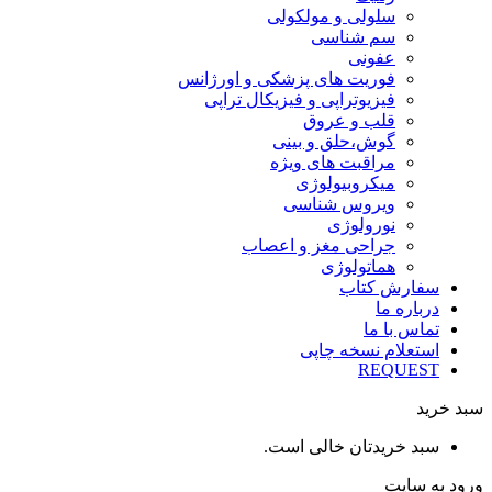
سلولی و مولکولی
سم شناسی
عفونی
فوریت های پزشکی و اورژانس
فیزیوتراپی و فیزیکال تراپی
قلب و عروق
گوش،حلق و بینی
مراقبت های ویژه
میکروبیولوژی
ویروس شناسی
نورولوژی
جراحی مغز و اعصاب
هماتولوژی
سفارش کتاب
درباره ما
تماس با ما
استعلام نسخه چاپی
REQUEST
سبد خرید
سبد خریدتان خالی است.
ورود به سایت