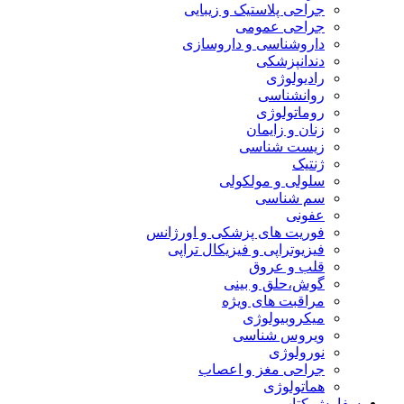
جراحی پلاستیک و زیبایی
جراحی عمومی
داروشناسی و داروسازی
دندانپزشکی
رادیولوژی
روانشناسی
روماتولوژی
زنان و زایمان
زیست شناسی
ژنتیک
سلولی و مولکولی
سم شناسی
عفونی
فوریت های پزشکی و اورژانس
فیزیوتراپی و فیزیکال تراپی
قلب و عروق
گوش،حلق و بینی
مراقبت های ویژه
میکروبیولوژی
ویروس شناسی
نورولوژی
جراحی مغز و اعصاب
هماتولوژی
سفارش کتاب