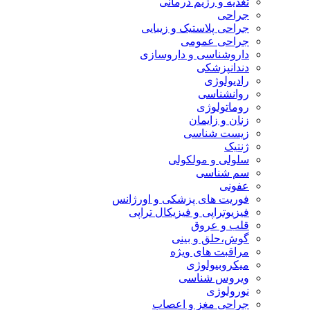
تغذیه و رژیم درمانی
جراحی
جراحی پلاستیک و زیبایی
جراحی عمومی
داروشناسی و داروسازی
دندانپزشکی
رادیولوژی
روانشناسی
روماتولوژی
زنان و زایمان
زیست شناسی
ژنتیک
سلولی و مولکولی
سم شناسی
عفونی
فوریت های پزشکی و اورژانس
فیزیوتراپی و فیزیکال تراپی
قلب و عروق
گوش،حلق و بینی
مراقبت های ویژه
میکروبیولوژی
ویروس شناسی
نورولوژی
جراحی مغز و اعصاب