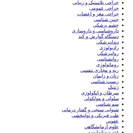
جراحی پلاستیک و زیبایی
جراحی عمومی
جراحی مغز و اعصاب
جنین شناسی
چشم پزشکی
داروشناسی و داروسازی
دستگاه گوارش و کبد
دندانپزشکی
رادیولوژی
روانپزشکی
روانشناسی
روماتولوژی
ریه و مجاری تنفسی
زنان و زایمان
زیست شناسی
ژنتیک
سرطان و انکولوژی
سلولی و مولکولی
سم شناسی
شنوایی سنجی و گفتار درمانی
طب فیزیکی و توانبخشی
عفونی
علوم آزمايشگاهي
غدد و متابولیسم