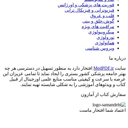
فوریت های پزشکی و اورژانس
فیزیوتراپی و فیزیکال تراپی
قلب و عروق
گوش،حلق و بینی
مراقبت های ویژه
میکروبیولوژی
نورولوژی
هماتولوژی
ویروس شناسی
درباره ما
سایت
MedPDF.ir
افتخار دارد به منظور تسهیل در دسترسی هر چه
بهتر جامعه پزشکی کشور بستری را ایجاد نماید تا تمامی عزیزان این
عرصه با سرعت و کیفیتی مناسب منایع علمی اورجینال از قبیل
کتاب و ویدئوهای آموزشی را به شکلی شایسته تهیه نمایند.
سفارش کتاب از آمازون
اعتماد شما افتخار ماست