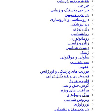
تغذیه و رژیم درمانی
جراحی
جراحی پلاستیک و زیبایی
جراحی عمومی
داروشناسی و داروسازی
دندانپزشکی
رادیولوژی
روانشناسی
روماتولوژی
زنان و زایمان
زیست شناسی
ژنتیک
سلولی و مولکولی
سم شناسی
عفونی
فوریت های پزشکی و اورژانس
فیزیوتراپی و فیزیکال تراپی
قلب و عروق
گوش،حلق و بینی
مراقبت های ویژه
میکروبیولوژی
ویروس شناسی
نورولوژی
جراحی مغز و اعصاب