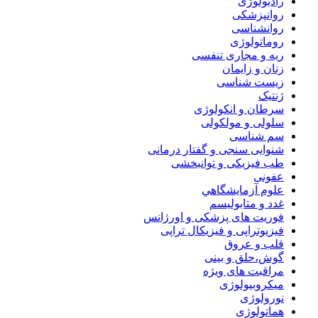
رادیولوژی
روانپزشکی
روانشناسی
روماتولوژی
ریه و مجاری تنفسی
زنان و زایمان
زیست شناسی
ژنتیک
سرطان و انکولوژی
سلولی و مولکولی
سم شناسی
شنوایی سنجی و گفتار درمانی
طب فیزیکی و توانبخشی
عفونی
علوم آزمايشگاهي
غدد و متابولیسم
فوریت های پزشکی و اورژانس
فیزیوتراپی و فیزیکال تراپی
قلب و عروق
گوش،حلق و بینی
مراقبت های ویژه
میکروبیولوژی
نورولوژی
هماتولوژی