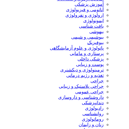
آموزش پزشکی
آناتومی و فیزیولوژی
ارولوژی و نفرولوژی
ایمونولوژی
بافت شناسی
بیهوشی
بیوشیمی و شیمی
بیوفیزیک
پاتولوژی و علوم آزمایشگاهی
پرستاری و مامایی
پزشکی داخلی
پوست و زیبایی
ترمینولوژی و دیکشنری
تغذیه و رژیم درمانی
جراحی
جراحی پلاستیک و زیبایی
جراحی عمومی
داروشناسی و داروسازی
دندانپزشکی
رادیولوژی
روانشناسی
روماتولوژی
زنان و زایمان