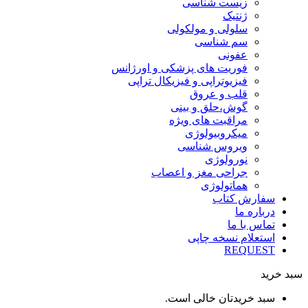
زیست شناسی
ژنتیک
سلولی و مولکولی
سم شناسی
عفونی
فوریت های پزشکی و اورژانس
فیزیوتراپی و فیزیکال تراپی
قلب و عروق
گوش،حلق و بینی
مراقبت های ویژه
میکروبیولوژی
ویروس شناسی
نورولوژی
جراحی مغز و اعصاب
هماتولوژی
سفارش کتاب
درباره ما
تماس با ما
استعلام نسخه چاپی
REQUEST
سبد خرید
سبد خریدتان خالی است.