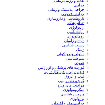
تغذیه و رژیم درمانی
جراحی
جراحی پلاستیک و زیبایی
جراحی عمومی
داروشناسی و داروسازی
دندانپزشکی
رادیولوژی
روانشناسی
روماتولوژی
زنان و زایمان
زیست شناسی
ژنتیک
سلولی و مولکولی
سم شناسی
عفونی
فوریت های پزشکی و اورژانس
فیزیوتراپی و فیزیکال تراپی
قلب و عروق
گوش،حلق و بینی
مراقبت های ویژه
میکروبیولوژی
ویروس شناسی
نورولوژی
جراحی مغز و اعصاب