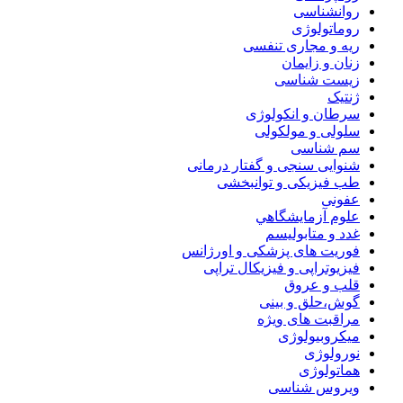
روانشناسی
روماتولوژی
ریه و مجاری تنفسی
زنان و زایمان
زیست شناسی
ژنتیک
سرطان و انکولوژی
سلولی و مولکولی
سم شناسی
شنوایی سنجی و گفتار درمانی
طب فیزیکی و توانبخشی
عفونی
علوم آزمايشگاهي
غدد و متابولیسم
فوریت های پزشکی و اورژانس
فیزیوتراپی و فیزیکال تراپی
قلب و عروق
گوش،حلق و بینی
مراقبت های ویژه
میکروبیولوژی
نورولوژی
هماتولوژی
ویروس شناسی