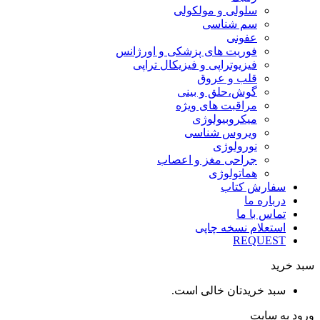
سلولی و مولکولی
سم شناسی
عفونی
فوریت های پزشکی و اورژانس
فیزیوتراپی و فیزیکال تراپی
قلب و عروق
گوش،حلق و بینی
مراقبت های ویژه
میکروبیولوژی
ویروس شناسی
نورولوژی
جراحی مغز و اعصاب
هماتولوژی
سفارش کتاب
درباره ما
تماس با ما
استعلام نسخه چاپی
REQUEST
سبد خرید
سبد خریدتان خالی است.
ورود به سایت