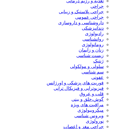
تغذیه و رژیم درمانی
جراحی
جراحی پلاستیک و زیبایی
جراحی عمومی
داروشناسی و داروسازی
دندانپزشکی
رادیولوژی
روانشناسی
روماتولوژی
زنان و زایمان
زیست شناسی
ژنتیک
سلولی و مولکولی
سم شناسی
عفونی
فوریت های پزشکی و اورژانس
فیزیوتراپی و فیزیکال تراپی
قلب و عروق
گوش،حلق و بینی
مراقبت های ویژه
میکروبیولوژی
ویروس شناسی
نورولوژی
جراحی مغز و اعصاب