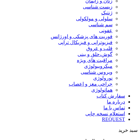
زنان و زایمان
زیست شناسی
ژنتیک
سلولی و مولکولی
سم شناسی
عفونی
فوریت های پزشکی و اورژانس
فیزیوتراپی و فیزیکال تراپی
قلب و عروق
گوش،حلق و بینی
مراقبت های ویژه
میکروبیولوژی
ویروس شناسی
نورولوژی
جراحی مغز و اعصاب
هماتولوژی
سفارش کتاب
درباره ما
تماس با ما
استعلام نسخه چاپی
REQUEST
سبد خرید