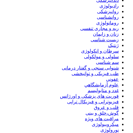
دندانپزشکی
رادیولوژی
روانپزشکی
روانشناسی
روماتولوژی
ریه و مجاری تنفسی
زنان و زایمان
زیست شناسی
ژنتیک
سرطان و انکولوژی
سلولی و مولکولی
سم شناسی
شنوایی سنجی و گفتار درمانی
طب فیزیکی و توانبخشی
عفونی
علوم آزمايشگاهي
غدد و متابولیسم
فوریت های پزشکی و اورژانس
فیزیوتراپی و فیزیکال تراپی
قلب و عروق
گوش،حلق و بینی
مراقبت های ویژه
میکروبیولوژی
نورولوژی