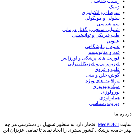
زیست شناسی
ژنتیک
سرطان و انکولوژی
سلولی و مولکولی
سم شناسی
شنوایی سنجی و گفتار درمانی
طب فیزیکی و توانبخشی
عفونی
علوم آزمايشگاهي
غدد و متابولیسم
فوریت های پزشکی و اورژانس
فیزیوتراپی و فیزیکال تراپی
قلب و عروق
گوش،حلق و بینی
مراقبت های ویژه
میکروبیولوژی
نورولوژی
هماتولوژی
ویروس شناسی
درباره ما
سایت
MedPDF.ir
افتخار دارد به منظور تسهیل در دسترسی هر چه
بهتر جامعه پزشکی کشور بستری را ایجاد نماید تا تمامی عزیزان این