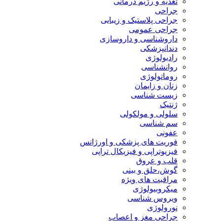
تغذیه و رژیم درمانی
جراحی
جراحی پلاستیک و زیبایی
جراحی عمومی
داروشناسی و داروسازی
دندانپزشکی
رادیولوژی
روانشناسی
روماتولوژی
زنان و زایمان
زیست شناسی
ژنتیک
سلولی و مولکولی
سم شناسی
عفونی
فوریت های پزشکی و اورژانس
فیزیوتراپی و فیزیکال تراپی
قلب و عروق
گوش،حلق و بینی
مراقبت های ویژه
میکروبیولوژی
ویروس شناسی
نورولوژی
جراحی مغز و اعصاب