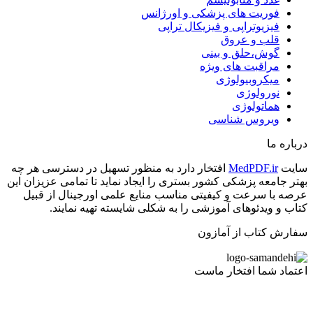
فوریت های پزشکی و اورژانس
فیزیوتراپی و فیزیکال تراپی
قلب و عروق
گوش،حلق و بینی
مراقبت های ویژه
میکروبیولوژی
نورولوژی
هماتولوژی
ویروس شناسی
درباره ما
سایت
MedPDF.ir
افتخار دارد به منظور تسهیل در دسترسی هر چه
بهتر جامعه پزشکی کشور بستری را ایجاد نماید تا تمامی عزیزان این
عرصه با سرعت و کیفیتی مناسب منایع علمی اورجینال از قبیل
کتاب و ویدئوهای آموزشی را به شکلی شایسته تهیه نمایند.
سفارش کتاب از آمازون
اعتماد شما افتخار ماست