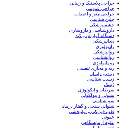
جراحی پلاستیک و زیبایی
جراحی عمومی
جراحی مغز و اعصاب
جنین شناسی
چشم پزشکی
داروشناسی و داروسازی
دستگاه گوارش و کبد
دندانپزشکی
رادیولوژی
روانپزشکی
روانشناسی
روماتولوژی
ریه و مجاری تنفسی
زنان و زایمان
زیست شناسی
ژنتیک
سرطان و انکولوژی
سلولی و مولکولی
سم شناسی
شنوایی سنجی و گفتار درمانی
طب فیزیکی و توانبخشی
عفونی
علوم آزمايشگاهي
غدد و متابولیسم