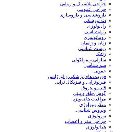
جراحی پلاستیک و زیبایی
جراحی عمومی
داروشناسی و داروسازی
دندانپزشکی
رادیولوژی
روانشناسی
روماتولوژی
زنان و زایمان
زیست شناسی
ژنتیک
سلولی و مولکولی
سم شناسی
عفونی
فوریت های پزشکی و اورژانس
فیزیوتراپی و فیزیکال تراپی
قلب و عروق
گوش،حلق و بینی
مراقبت های ویژه
میکروبیولوژی
ویروس شناسی
نورولوژی
جراحی مغز و اعصاب
هماتولوژی