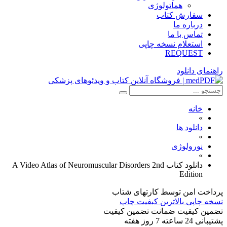
هماتولوژی
سفارش کتاب
درباره ما
تماس با ما
استعلام نسخه چاپی
REQUEST
راهنمای دانلود
خانه
»
دانلود ها
»
نورولوژی
»
دانلود كتاب A Video Atlas of Neuromuscular Disorders 2nd
Edition
پرداخت امن
توسط کارتهای شتاب
نسخه چاپی
بالاترین کبفیت چاپ
تضمین کیفیت
ضمانت تضمین کیفیت
پشتیبانی
24 ساعته 7 روز هفته