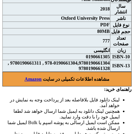
سال
2018
انتشار
Oxford University Press
ناشر
PDF
نوع فايل
80MB
حجم فايل
تعداد
777
صفحات
زبان
انگلیسی
0190661305
ISBN-10
978-0190661304,9780190661304 , 9780190661311 ,
ISBN-13
9780190661328
مشاهده اطلاعات تکمیلی در سایت
Amazon
راهنمای خرید:
لینک دانلود فایل بلافاصله بعد از پرداخت وجه به نمایش در
خواهد آمد.
همچنین لینک دانلود به ایمیل شما ارسال خواهد شد لطفا
ایمیل خود را با دقت وارد نمایید.
ممکن است ایمیل ارسالی به پوشه اسپم یا Bulk ایمیل شما
ارسال شده باشد.
در صورتی که به هر دلیلی موفق به دانلود فایل مورد نظر