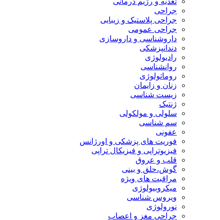
تغذیه و رژیم درمانی
جراحی
جراحی پلاستیک و زیبایی
جراحی عمومی
داروشناسی و داروسازی
دندانپزشکی
رادیولوژی
روانشناسی
روماتولوژی
زنان و زایمان
زیست شناسی
ژنتیک
سلولی و مولکولی
سم شناسی
عفونی
فوریت های پزشکی و اورژانس
فیزیوتراپی و فیزیکال تراپی
قلب و عروق
گوش،حلق و بینی
مراقبت های ویژه
میکروبیولوژی
ویروس شناسی
نورولوژی
جراحی مغز و اعصاب