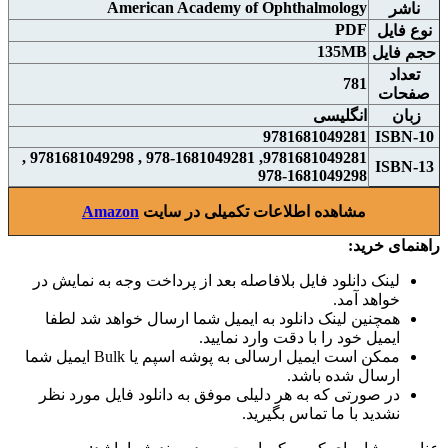
American Academy of Ophthalmology
ناشر
PDF
نوع فايل
135MB
حجم فايل
تعداد
781
صفحات
زبان
انگلیسی
9781681049281
ISBN-10
9781681049281, 978-1681049281 , 9781681049298 ,
ISBN-13
978-1681049298
مشاهده اطلاعات تکمیلی در سایت
Amazon
راهنمای خرید:
لینک دانلود فایل بلافاصله بعد از پرداخت وجه به نمایش در
خواهد آمد.
همچنین لینک دانلود به ایمیل شما ارسال خواهد شد لطفا
ایمیل خود را با دقت وارد نمایید.
ممکن است ایمیل ارسالی به پوشه اسپم یا Bulk ایمیل شما
ارسال شده باشد.
در صورتی که به هر دلیلی موفق به دانلود فایل مورد نظر
نشدید با ما تماس بگیرید.