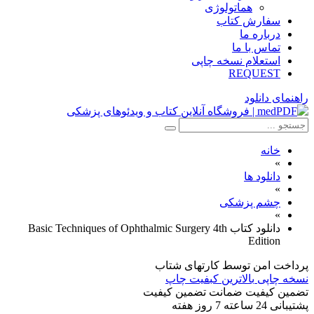
هماتولوژی
سفارش کتاب
درباره ما
تماس با ما
استعلام نسخه چاپی
REQUEST
راهنمای دانلود
خانه
»
دانلود ها
»
چشم پزشکی
»
دانلود كتاب Basic Techniques of Ophthalmic Surgery 4th
Edition
پرداخت امن
توسط کارتهای شتاب
نسخه چاپی
بالاترین کبفیت چاپ
تضمین کیفیت
ضمانت تضمین کیفیت
پشتیبانی
24 ساعته 7 روز هفته