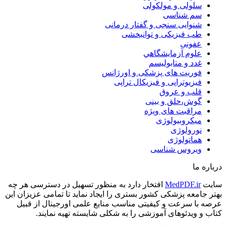
سلولی و مولکولی
سم شناسی
شنوایی سنجی و گفتار درمانی
طب فیزیکی و توانبخشی
عفونی
علوم آزمايشگاهي
غدد و متابولیسم
فوریت های پزشکی و اورژانس
فیزیوتراپی و فیزیکال تراپی
قلب و عروق
گوش،حلق و بینی
مراقبت های ویژه
میکروبیولوژی
نورولوژی
هماتولوژی
ویروس شناسی
درباره ما
سایت
MedPDF.ir
افتخار دارد به منظور تسهیل در دسترسی هر چه
بهتر جامعه پزشکی کشور بستری را ایجاد نماید تا تمامی عزیزان این
عرصه با سرعت و کیفیتی مناسب منایع علمی اورجینال از قبیل
کتاب و ویدئوهای آموزشی را به شکلی شایسته تهیه نمایند.