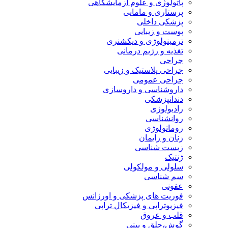
پاتولوژی و علوم آزمایشگاهی
پرستاری و مامایی
پزشکی داخلی
پوست و زیبایی
ترمینولوژی و دیکشنری
تغذیه و رژیم درمانی
جراحی
جراحی پلاستیک و زیبایی
جراحی عمومی
داروشناسی و داروسازی
دندانپزشکی
رادیولوژی
روانشناسی
روماتولوژی
زنان و زایمان
زیست شناسی
ژنتیک
سلولی و مولکولی
سم شناسی
عفونی
فوریت های پزشکی و اورژانس
فیزیوتراپی و فیزیکال تراپی
قلب و عروق
گوش،حلق و بینی