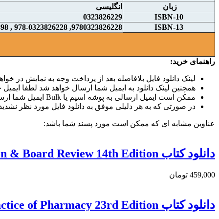
زبان
انگلیسی
0323826229
ISBN-10
9780323826228, 978-0323826228 , 9780323830898, 9780323830867
ISBN-13
راهنمای خرید:
لینک دانلود فایل بلافاصله بعد از پرداخت وجه به نمایش در خواهد
همچنین لینک دانلود به ایمیل شما ارسال خواهد شد لطفا ایمیل خو
ممکن است ایمیل ارسالی به پوشه اسپم یا Bulk ایمیل شما ارسال شده باشد.
در صورتی که به هر دلیلی موفق به دانلود فایل مورد نظر نشدید 
عناوین مشابه ای که ممکن است مورد پسند شما باشد:
دانلود کتاب Katzung & Trevor’s Pharmacology Examination & Board Review 14th Edition
459,000 تومان
دانلود کتاب Remington: The Science and Practice of Pharmacy 23rd Edition