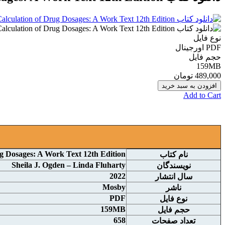
نوع فایل
PDF اورجينال
حجم فایل
159MB
489,000 تومان
افزودن به سبد خرید
Add to Cart
ug Dosages: A Work Text 12th Edition
نام کتاب
Sheila J. Ogden – Linda Fluharty
نويسندگان
2022
سال انتشار
Mosby
ناشر
PDF
نوع فايل
159MB
حجم فايل
658
تعداد صفحات