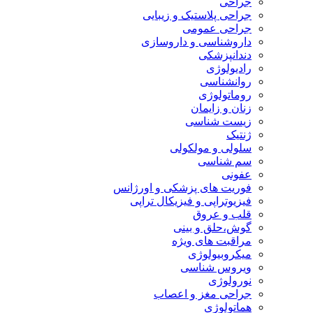
جراحی
جراحی پلاستیک و زیبایی
جراحی عمومی
داروشناسی و داروسازی
دندانپزشکی
رادیولوژی
روانشناسی
روماتولوژی
زنان و زایمان
زیست شناسی
ژنتیک
سلولی و مولکولی
سم شناسی
عفونی
فوریت های پزشکی و اورژانس
فیزیوتراپی و فیزیکال تراپی
قلب و عروق
گوش،حلق و بینی
مراقبت های ویژه
میکروبیولوژی
ویروس شناسی
نورولوژی
جراحی مغز و اعصاب
هماتولوژی