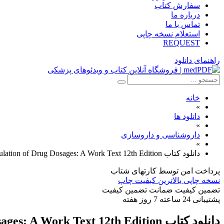
سفارش کتاب
درباره ما
تماس با ما
استعلام نسخه چاپی
REQUEST
راهنمای دانلود
خانه
»
دانلود ها
»
داروشناسی و داروسازی
»
دانلود كتاب Calculation of Drug Dosages: A Work Text 12th Edition
پرداخت امن
توسط کارتهای شتاب
نسخه چاپی
بالاترین کبفیت چاپ
تضمین کیفیت
ضمانت تضمین کیفیت
پشتیبانی
24 ساعته 7 روز هفته
دانلود كتاب Calculation of Drug Dosages: A Work Text 12th Edition