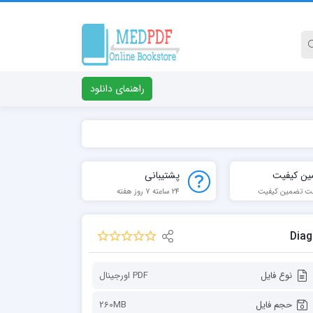
راهنمای دانلود
ین کیفیت
پشتیبانی
ت تضمین کیفیت
24 ساعته 7 روز هفته
نوع فایل
PDF اورجینال
حجم فایل
260MB