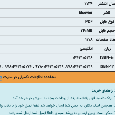
ال انتشار
2024
ناشر
Elsevier
نوع فايل
PDF
حجم فايل
240MB
داد صفحات
1208
زبان
انگلیسی
0443105316
ISBN-10
9780443105319, 978-0443105319 , 9780443105074 , 9780443105067
ISBN-13
مشاهده اطلاعات تکمیلی در سایت
n
راهنمای خرید:
لینک دانلود فایل بلافاصله بعد از پرداخت وجه به نمایش در خواهد آمد.
همچنین لینک دانلود به ایمیل شما ارسال خواهد شد لطفا ایمیل خود را با دقت وار
ممکن است ایمیل ارسالی به پوشه اسپم یا Bulk ایمیل شما ارسال شده باشد.