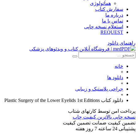
هماتولوژی
سفارش کتاب
درباره ما
تماس با ما
استعلام نسخه چاپی
REQUEST
راهنمای دانلود
خانه
»
دانلود ها
»
جراحی پلاستیک و زیبایی
»
دانلود كتاب Plastic Surgery of the Lower Eyelids 1st Editions
پرداخت امن
توسط کارتهای شتاب
نسخه چاپی
بالاترین کبفیت چاپ
تضمین کیفیت
ضمانت تضمین کیفیت
پشتیبانی
24 ساعته 7 روز هفته