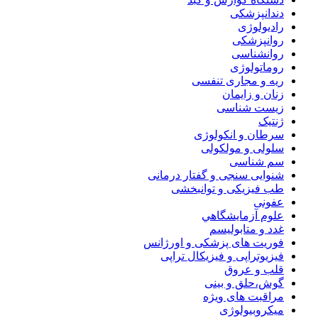
دندانپزشکی
رادیولوژی
روانپزشکی
روانشناسی
روماتولوژی
ریه و مجاری تنفسی
زنان و زایمان
زیست شناسی
ژنتیک
سرطان و انکولوژی
سلولی و مولکولی
سم شناسی
شنوایی سنجی و گفتار درمانی
طب فیزیکی و توانبخشی
عفونی
علوم آزمايشگاهي
غدد و متابولیسم
فوریت های پزشکی و اورژانس
فیزیوتراپی و فیزیکال تراپی
قلب و عروق
گوش،حلق و بینی
مراقبت های ویژه
میکروبیولوژی