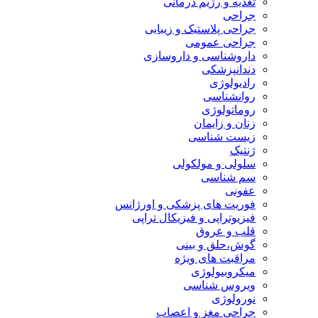
تغذیه و رژیم درمانی
جراحی
جراحی پلاستیک و زیبایی
جراحی عمومی
داروشناسی و داروسازی
دندانپزشکی
رادیولوژی
روانشناسی
روماتولوژی
زنان و زایمان
زیست شناسی
ژنتیک
سلولی و مولکولی
سم شناسی
عفونی
فوریت های پزشکی و اورژانس
فیزیوتراپی و فیزیکال تراپی
قلب و عروق
گوش،حلق و بینی
مراقبت های ویژه
میکروبیولوژی
ویروس شناسی
نورولوژی
جراحی مغز و اعصاب