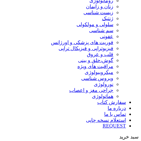
روماتولوژی
زنان و زایمان
زیست شناسی
ژنتیک
سلولی و مولکولی
سم شناسی
عفونی
فوریت های پزشکی و اورژانس
فیزیوتراپی و فیزیکال تراپی
قلب و عروق
گوش،حلق و بینی
مراقبت های ویژه
میکروبیولوژی
ویروس شناسی
نورولوژی
جراحی مغز و اعصاب
هماتولوژی
سفارش کتاب
درباره ما
تماس با ما
استعلام نسخه چاپی
REQUEST
سبد خرید