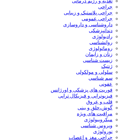
تغذیه و رژیم درمانی
جراحی
جراحی پلاستیک و زیبایی
جراحی عمومی
داروشناسی و داروسازی
دندانپزشکی
رادیولوژی
روانشناسی
روماتولوژی
زنان و زایمان
زیست شناسی
ژنتیک
سلولی و مولکولی
سم شناسی
عفونی
فوریت های پزشکی و اورژانس
فیزیوتراپی و فیزیکال تراپی
قلب و عروق
گوش،حلق و بینی
مراقبت های ویژه
میکروبیولوژی
ویروس شناسی
نورولوژی
جراحی مغز و اعصاب