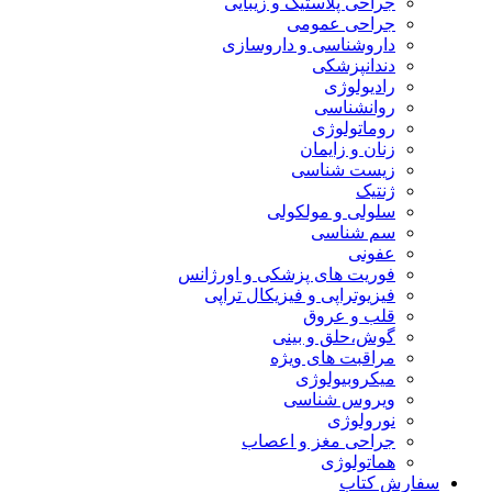
جراحی پلاستیک و زیبایی
جراحی عمومی
داروشناسی و داروسازی
دندانپزشکی
رادیولوژی
روانشناسی
روماتولوژی
زنان و زایمان
زیست شناسی
ژنتیک
سلولی و مولکولی
سم شناسی
عفونی
فوریت های پزشکی و اورژانس
فیزیوتراپی و فیزیکال تراپی
قلب و عروق
گوش،حلق و بینی
مراقبت های ویژه
میکروبیولوژی
ویروس شناسی
نورولوژی
جراحی مغز و اعصاب
هماتولوژی
سفارش کتاب