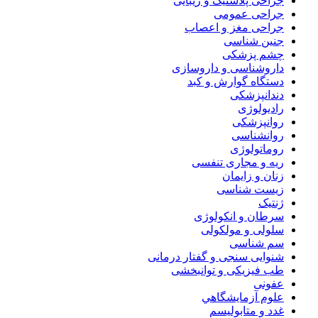
جراحی پلاستیک و زیبایی
جراحی عمومی
جراحی مغز و اعصاب
جنین شناسی
چشم پزشکی
داروشناسی و داروسازی
دستگاه گوارش و کبد
دندانپزشکی
رادیولوژی
روانپزشکی
روانشناسی
روماتولوژی
ریه و مجاری تنفسی
زنان و زایمان
زیست شناسی
ژنتیک
سرطان و انکولوژی
سلولی و مولکولی
سم شناسی
شنوایی سنجی و گفتار درمانی
طب فیزیکی و توانبخشی
عفونی
علوم آزمايشگاهي
غدد و متابولیسم