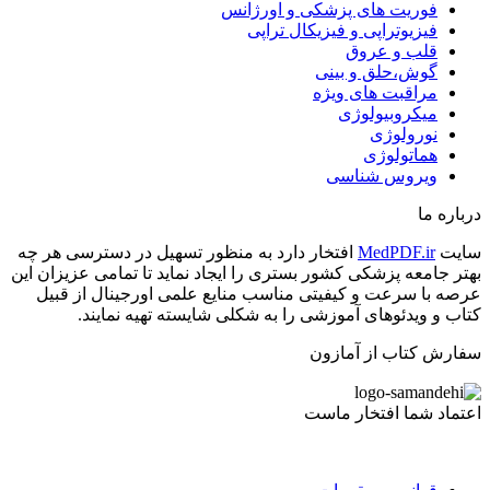
فوریت های پزشکی و اورژانس
فیزیوتراپی و فیزیکال تراپی
قلب و عروق
گوش،حلق و بینی
مراقبت های ویژه
میکروبیولوژی
نورولوژی
هماتولوژی
ویروس شناسی
درباره ما
سایت
MedPDF.ir
افتخار دارد به منظور تسهیل در دسترسی هر چه
بهتر جامعه پزشکی کشور بستری را ایجاد نماید تا تمامی عزیزان این
عرصه با سرعت و کیفیتی مناسب منایع علمی اورجینال از قبیل
کتاب و ویدئوهای آموزشی را به شکلی شایسته تهیه نمایند.
سفارش کتاب از آمازون
اعتماد شما افتخار ماست