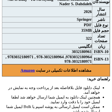
نويسندگان
Nader S. Dahdaleh
سال
2026
انتشار
Springer
ناشر
PDF
نوع فايل
35MB
حجم فايل
تعداد
322
صفحات
زبان
انگلیسی
3032180961
ISBN-10
9783032180964, 978-3032180964 , 9783032180971 ,
ISBN-13
978-3032180971
مشاهده اطلاعات تکمیلی در سایت
Amazon
راهنمای خرید:
لینک دانلود فایل بلافاصله بعد از پرداخت وجه به نمایش در
خواهد آمد.
همچنین لینک دانلود به ایمیل شما ارسال خواهد شد لطفا
ایمیل خود را با دقت وارد نمایید.
ممکن است ایمیل ارسالی به پوشه اسپم یا Bulk ایمیل شما
ارسال شده باشد.