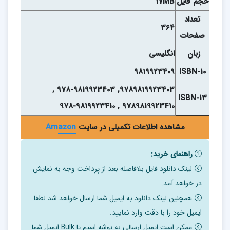
حجم فايل
17MB
تعداد
364
صفحات
زبان
انگلیسی
9819923409
ISBN-10
9789819923403, 978-9819923403 ,
ISBN-13
9789819923410 , 978-9819923410
مشاهده اطلاعات تکمیلی در سایت
Amazon
راهنمای خرید:
لینک دانلود فایل بلافاصله بعد از پرداخت وجه به نمایش
در خواهد آمد.
همچنین لینک دانلود به ایمیل شما ارسال خواهد شد لطفا
ایمیل خود را با دقت وارد نمایید.
ممکن است ایمیل ارسالی به پوشه اسپم یا Bulk ایمیل شما