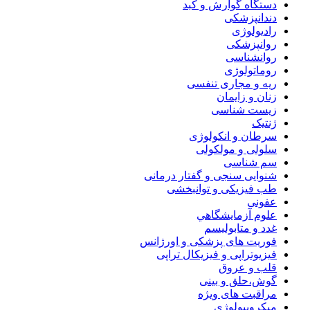
دستگاه گوارش و کبد
دندانپزشکی
رادیولوژی
روانپزشکی
روانشناسی
روماتولوژی
ریه و مجاری تنفسی
زنان و زایمان
زیست شناسی
ژنتیک
سرطان و انکولوژی
سلولی و مولکولی
سم شناسی
شنوایی سنجی و گفتار درمانی
طب فیزیکی و توانبخشی
عفونی
علوم آزمايشگاهي
غدد و متابولیسم
فوریت های پزشکی و اورژانس
فیزیوتراپی و فیزیکال تراپی
قلب و عروق
گوش،حلق و بینی
مراقبت های ویژه
میکروبیولوژی