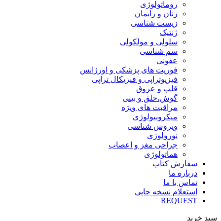
روماتولوژی
زنان و زایمان
زیست شناسی
ژنتیک
سلولی و مولکولی
سم شناسی
عفونی
فوریت های پزشکی و اورژانس
فیزیوتراپی و فیزیکال تراپی
قلب و عروق
گوش،حلق و بینی
مراقبت های ویژه
میکروبیولوژی
ویروس شناسی
نورولوژی
جراحی مغز و اعصاب
هماتولوژی
سفارش کتاب
درباره ما
تماس با ما
استعلام نسخه چاپی
REQUEST
سبد خرید