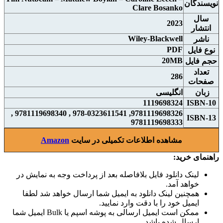
نويسندگان
Clare Bosanko
سال
2023
انتشار
Wiley-Blackwell
ناشر
PDF
نوع فايل
20MB
حجم فايل
تعداد
286
صفحات
زبان
انگلیسی
1119698324
ISBN-10
9781119698326, 978-0323611541 , 9781119698340 ,
ISBN-13
9781119698333
مشاهده اطلاعات تکمیلی در سایت
Amazon
راهنمای خرید:
لینک دانلود فایل بلافاصله بعد از پرداخت وجه به نمایش در
خواهد آمد.
همچنین لینک دانلود به ایمیل شما ارسال خواهد شد لطفا
ایمیل خود را با دقت وارد نمایید.
ممکن است ایمیل ارسالی به پوشه اسپم یا Bulk ایمیل شما
ارسال شده باشد.