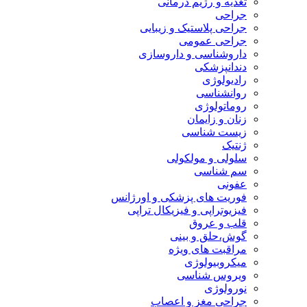
تغذیه و رژیم درمانی
جراحی
جراحی پلاستیک و زیبایی
جراحی عمومی
داروشناسی و داروسازی
دندانپزشکی
رادیولوژی
روانشناسی
روماتولوژی
زنان و زایمان
زیست شناسی
ژنتیک
سلولی و مولکولی
سم شناسی
عفونی
فوریت های پزشکی و اورژانس
فیزیوتراپی و فیزیکال تراپی
قلب و عروق
گوش،حلق و بینی
مراقبت های ویژه
میکروبیولوژی
ویروس شناسی
نورولوژی
جراحی مغز و اعصاب